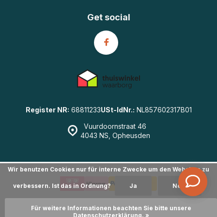
Get social
Register NR:
68811233
USt-IdNr.:
NL857602317B01
Vuurdoornstraat 46
4043 NS, Opheusden
Wir benutzen Cookies nur für interne Zwecke um den Webshop zu
verbessern. Ist das in Ordnung?
Ja
Nein
© GearWulf.de
- Powered by
emarkable
|
Sitemap
Für weitere Informationen beachten Sie bitte unsere
Datenschutzerklärung. »