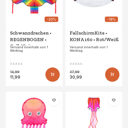
-20%
-18%
Schwanzdrachen •
FallschirmKite •
REGENBOGEN •
KONA 160 • Rot/Weiß
Gelb/Grün
Versand innerhalb von 1
Versand innerhalb von 1
Werktag
Werktag
14,99
37,99
11,99
30,99