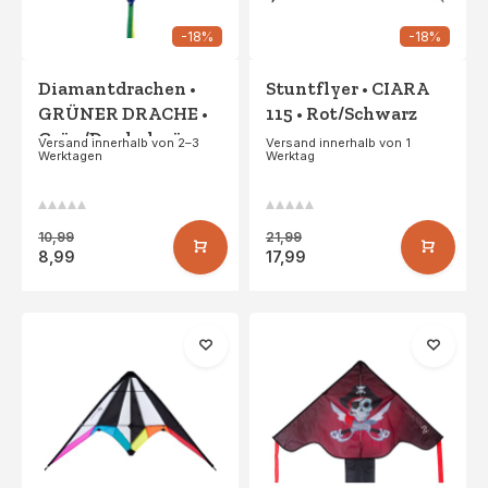
-18%
-18%
Diamantdrachen •
Stuntflyer • CIARA
GRÜNER DRACHE •
115 • Rot/Schwarz
Grün/Dunkelgrün
Versand innerhalb von 2–3
Versand innerhalb von 1
Werktagen
Werktag
10,99
21,99
8,99
17,99