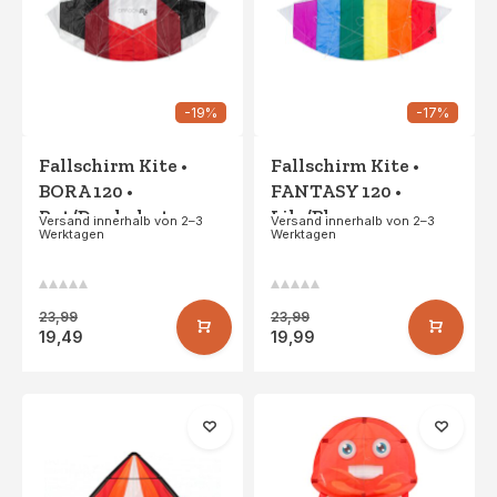
-19%
-17%
Fallschirm Kite •
Fallschirm Kite •
BORA 120 •
FANTASY 120 •
Rot/Dunkelrot
Lila/Blau
Versand innerhalb von 2–3
Versand innerhalb von 2–3
Werktagen
Werktagen
23,99
23,99
19,49
19,99