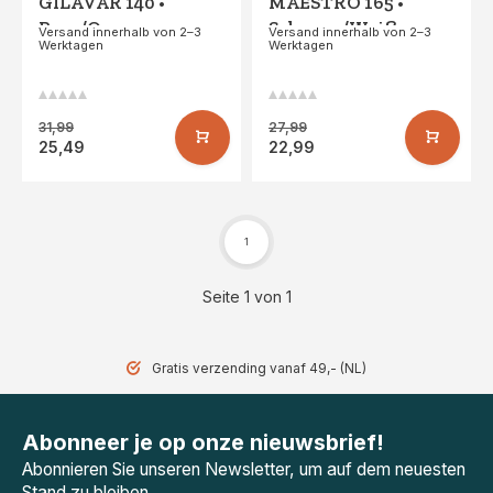
GILAVAR 140 •
MAESTRO 165 •
Rosa/Orange
Schwarz/Weiß
Versand innerhalb von 2–3
Versand innerhalb von 2–3
Werktagen
Werktagen
31,99
27,99
25,49
22,99
1
Seite 1 von 1
Gratis verzending vanaf 49,- (NL)
Abonneer je op onze nieuwsbrief!
Abonnieren Sie unseren Newsletter, um auf dem neuesten
Stand zu bleiben.