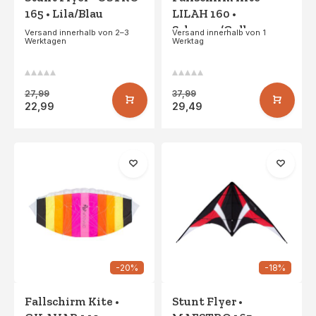
165 • Lila/Blau
LILAH 160 •
Schwarz/Gelb
Versand innerhalb von 2–3
Versand innerhalb von 1
Werktagen
Werktag
27,99
37,99
22,99
29,49
-20%
-18%
Fallschirm Kite •
Stunt Flyer •