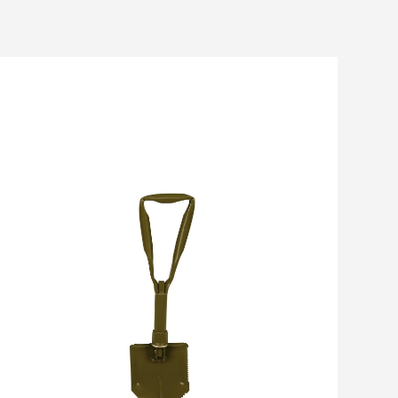
Gebrauch.
- Scharfe Kanten:
Eine hochwertige Schaufel hat scharfe
Kanten, mit denen sich verschiedene Bodenarten leicht
durchschneiden lassen. Das macht das Graben und Schaufeln
effizienter und spart Zeit und Energie. Mit den scharfen
Kanten können Sie auch leicht Wurzeln durchtrennen oder
den Boden für die Gartenarbeit lockern.
- Kompakt und tragbar:
Viele Qualitätsschaufeln sind so
konzipiert, dass sie kompakt und tragbar sind. Sie lassen sich
leicht zusammenklappen oder zerlegen und nehmen nur
wenig Platz in Ihrem Rucksack oder Ihrer Ausrüstung ein. So
können Sie die Schaufel problemlos bei Ihren Outdoor-
Abenteuern mitnehmen.
- Zuverlässigkeit:
Eine hochwertige Schaufel ist auch unter
schwierigen Bedingungen zuverlässig. Ob Sie in schwerem
Boden graben oder Schnee und Eis entfernen, eine gute
Schaufel wird sich nicht verbiegen, brechen oder versagen.
Das gibt Ihnen Vertrauen und Sicherheit bei Ihren Outdoor-
Aktivitäten.
Wenn Sie in eine hochwertige Schaufel investieren, können
Sie diese Vorteile nutzen und sicherstellen, dass Sie bei Ihren
Outdoor-Abenteuern auf alle möglichen Situationen gut