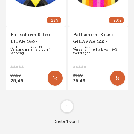
-22%
-20%
Fallschirm Kite •
Fallschirm Kite •
LILAH 160 •
GILAVAR 140 •
Schwarz/Gelb
Rosa/Orange
Versand innerhalb von 1
Versand innerhalb von 2–3
Werktag
Werktagen
37,99
31,99
29,49
25,49
1
Seite 1 von 1