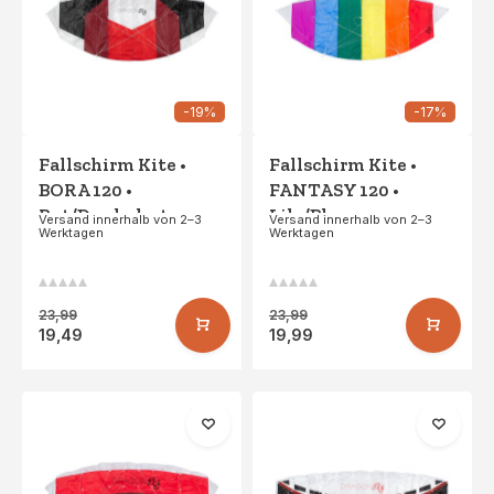
-19%
-17%
Fallschirm Kite •
Fallschirm Kite •
BORA 120 •
FANTASY 120 •
Rot/Dunkelrot
Lila/Blau
Versand innerhalb von 2–3
Versand innerhalb von 2–3
Werktagen
Werktagen
23,99
23,99
19,49
19,99