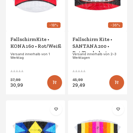
-18%
-36%
FallschirmKite •
Fallschirm Kite •
KONA 160 • Rot/Weiß
SANTANA 200 •
Rot/Dunkelrot
Versand innerhalb von 1
Versand innerhalb von 2–3
Werktag
Werktagen
37,99
45,99
30,99
29,49