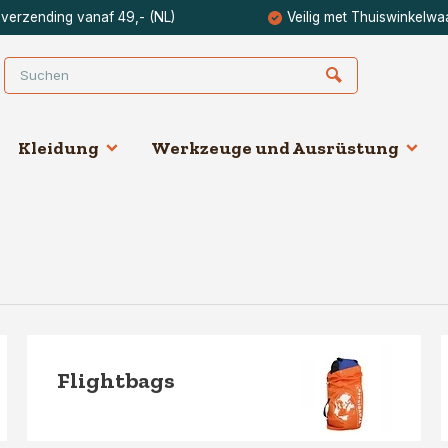
 verzending vanaf 49,- (NL)
Veilig met Thuiswinkelwa
Kleidung
Werkzeuge und Ausrüstung
Flightbags