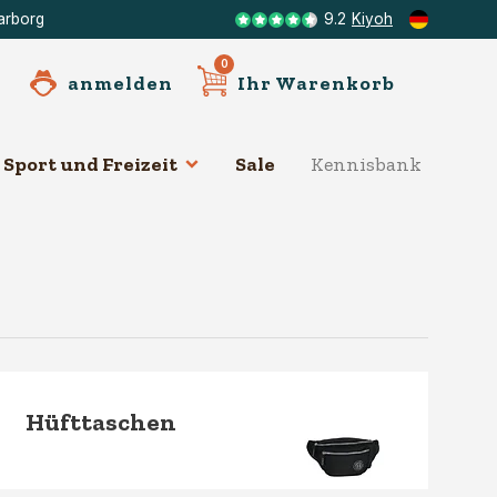
arborg
9.2
Kiyoh
0
anmelden
Ihr Warenkorb
Sport und Freizeit
Sale
Kennisbank
Mer
Hüfttaschen