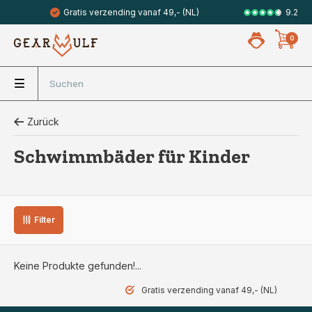
9.2
Gratis verzending vanaf 49,- (NL)
Veilig met 
0
Zurück
Schwimmbäder für Kinder
Filter
Keine Produkte gefunden!...
Gratis verzending vanaf 49,- (NL)