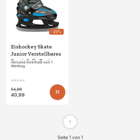
-25%
Eishockey Skate
Junior Verstellbares
Semi -Soft -Boot •
Versand innerhalb von 1
Werktag
Galgary -
Schwarz/Silber
54,99
40,99
1
Seite 1 von 1