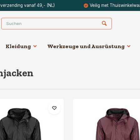
 verzending vanaf 49,- (NL)
Veilig met Thuiswinkelwa
Kleidung
Werkzeuge und Ausrüstung
njacken