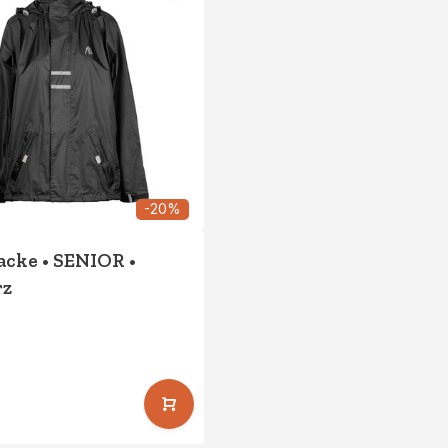
-20%
acke • SENIOR •
rz