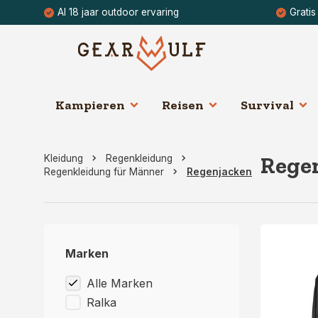
Al 18 jaar outdoor ervaring
Gratis
Kampieren
Reisen
Survival
Rege
Kleidung
Regenkleidung
Regenkleidung für Männer
Regenjacken
Marken
Alle Marken
Ralka