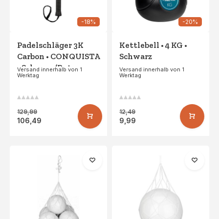
-18%
-20%
Padelschläger 3K
Kettlebell • 4 KG •
Carbon • CONQUISTA
Schwarz
• Schwarz/Rot
Versand innerhalb von 1
Versand innerhalb von 1
Werktag
Werktag
129,99
12,49
106,49
9,99