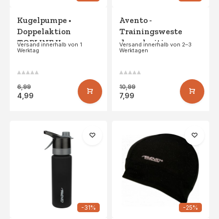
Kugelpumpe •
Avento -
Doppelaktion
Trainingsweste
TOPLINE II •
doppelseitig -
Versand innerhalb von 1
Versand innerhalb von 2–3
Werktag
Werktagen
Schwarz/Weiß
SENIOR -
Fluorgrün/Fluororange
6,99
10,99
4,99
7,99
-31%
-25%