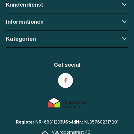
Kundendienst
Informationen
Kategorien
Get social
Register NR:
68811233
USt-IdNr.:
NL857602317B01
Vuurdoornstraat 46