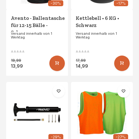
-30%
-17%
Avento - Ballentasche
Kettlebell • 6 KG •
für 12-15 Bälle -
Schwarz
Schwarz
Versand innerhalb von 1
Versand innerhalb von 1
Werktag
Werktag
19,99
17,99
13,99
14,99
-29%
-27%