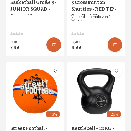
Basketball Größe 5 •
5 Crossminton
JUNIOR SQUAD •
Shuttles • RED TIP •
Orange/Schwarz
FluoGelb/Rot
Versand innerhalb von 1
Werktag
9,99
6,49
7,49
4,99
-13%
-26%
Street Football •
Kettlebell • 12 KG •