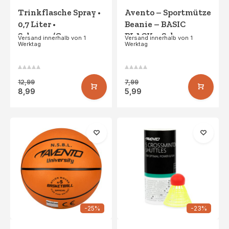
Trinkflasche Spray •
Avento – Sportmütze
0,7 Liter •
Beanie – BASIC
Schwarz/Grau
BLACK – Schwarz
Versand innerhalb von 1
Versand innerhalb von 1
Werktag
Werktag
12,99
7,99
8,99
5,99
-25%
-23%