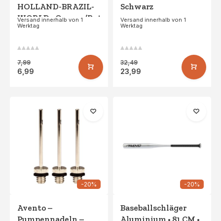
HOLLAND-BRAZIL-
Schwarz
WORLD • Orange/Rot
Versand innerhalb von 1
Versand innerhalb von 1
Werktag
Werktag
7,99
32,49
6,99
23,99
-20%
-20%
Avento –
Baseballschläger
Pumpennadeln –
Aluminium • 81 CM •