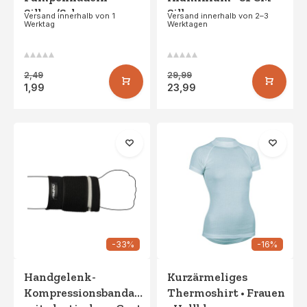
Silber/Schwarz
Silber
Versand innerhalb von 1
Versand innerhalb von 2–3
Werktag
Werktagen
2,49
29,99
1,99
23,99
-33%
-16%
Handgelenk-
Kurzärmeliges
Kompressionsbandage
Thermoshirt • Frauen