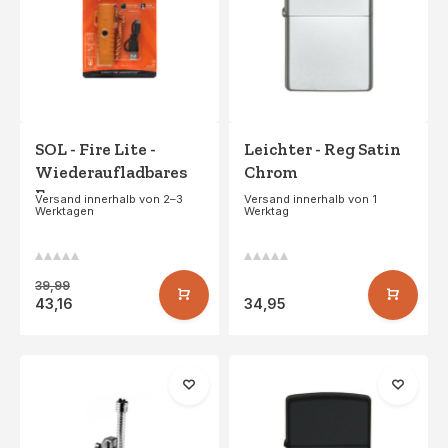
SOL - Fire Lite -
Leichter - Reg Satin
Wiederaufladbares
Chrom
Feuerzeug
Versand innerhalb von 2–3
Versand innerhalb von 1
Werktagen
Werktag
39,99
43,16
34,95