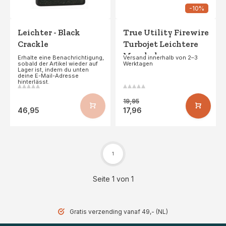
-10%
Leichter - Black
True Utility Firewire
Crackle
Turbojet Leichtere
Muschel
Erhalte eine Benachrichtigung,
Versand innerhalb von 2–3
sobald der Artikel wieder auf
Werktagen
Lager ist, indem du unten
deine E-Mail-Adresse
hinterlässt.
19,95
46,95
17,96
1
Seite 1 von 1
Gratis verzending vanaf 49,- (NL)