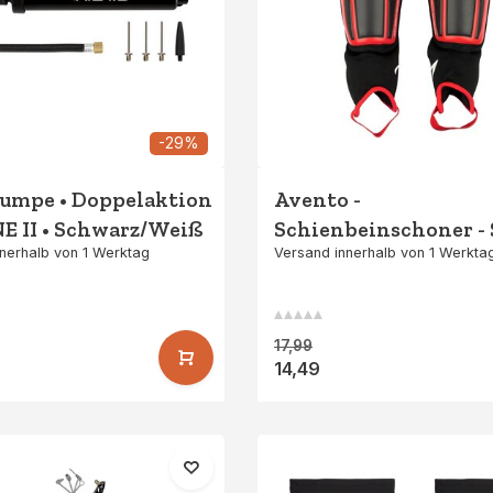
-29%
umpe • Doppelaktion
Avento -
E II • Schwarz/Weiß
Schienbeinschoner - 
nerhalb von 1 Werktag
Versand innerhalb von 1 Werkta
Rot/Schwarz
17,99
14,49