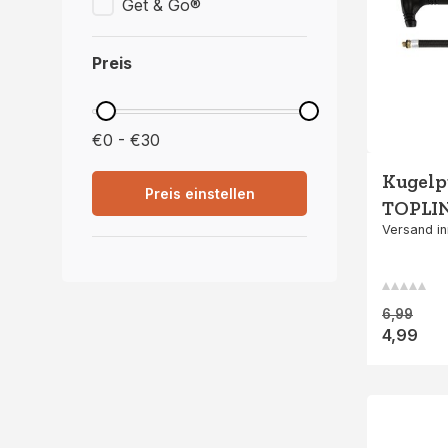
Get & Go®
Preis
€0 - €30
Kugelp
Preis einstellen
TOPLIN
Versand in
6,99
4,99