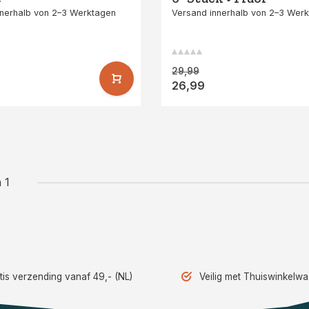
nnerhalb von 2–3 Werktagen
Versand innerhalb von 2–3 Wer
orange/Anthrazit
29,99
26,99
 1
tis verzending vanaf 49,- (NL)
Veilig met Thuiswinkelw