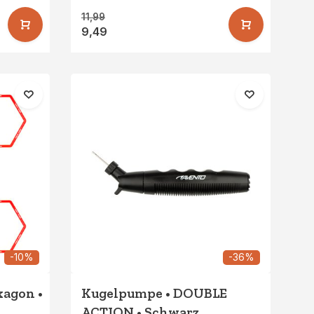
11,99
9,49
-10%
-36%
agon •
Kugelpumpe • DOUBLE
ACTION • Schwarz