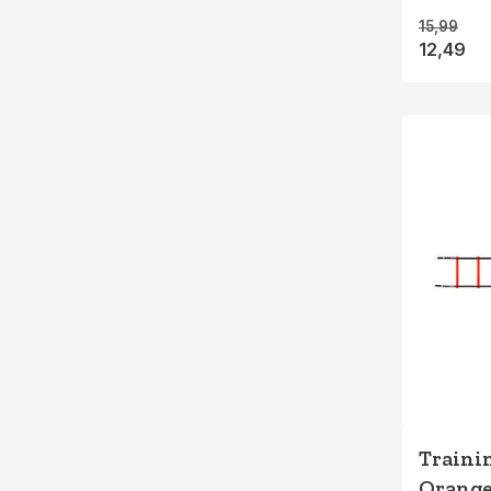
15,99
12,49
Trainin
Orang