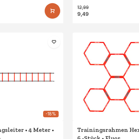
12,99
9,49
-18%
gsleiter • 4 Meter •
Trainingsrahmen Hex
e
6 -Stück • Fluor