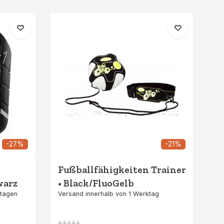
-27%
-21%
Fußballfähigkeiten Trainer
warz
• Black/FluoGelb
ktagen
Versand innerhalb von 1 Werktag