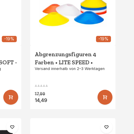
-19%
-19%
Abgrenzungsfiguren 4
SOFT -
Farben • LITE SPEED •
g
Versand innerhalb von 2–3 Werktagen
Universal
17,99
14,49