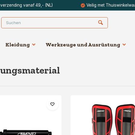
 verzending vanaf 49,- (NL)
Veilig met Thuiswinkelwa
Kleidung
Werkzeuge und Ausrüstung
lungsmaterial