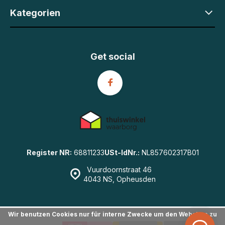
Kategorien
Get social
Register NR:
68811233
USt-IdNr.:
NL857602317B01
Vuurdoornstraat 46
4043 NS, Opheusden
Wir benutzen Cookies nur für interne Zwecke um den Webshop zu