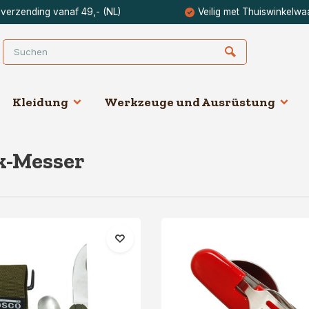
 verzending vanaf 49,- (NL)
Veilig met Thuiswinkelwa
Kleidung
Werkzeuge und Ausrüstung
k-Messer