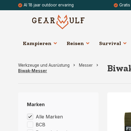
Al 18 jaar outdoor ervaring
Gratis
Kampieren
Reisen
Survival
Biwa
Werkzeuge und Ausrüstung
Messer
Biwak-Messer
Marken
Alle Marken
BCB