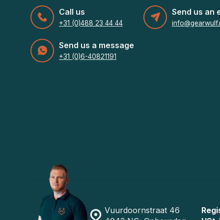
Call us
Send us an 
+31 (0)488 23 44 44
info@gearwulf.
Send us a message
+31 (0)6-40821191
Vuurdoornstraat 46
Regi