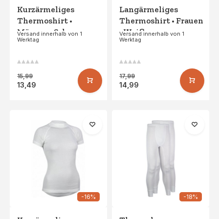
Kurzärmeliges
Langärmeliges
Thermoshirt •
Thermoshirt • Frauen
Männer • Schwarz
• Weiß
Versand innerhalb von 1
Versand innerhalb von 1
Werktag
Werktag
15,99
17,99
13,49
14,99
-16%
-18%