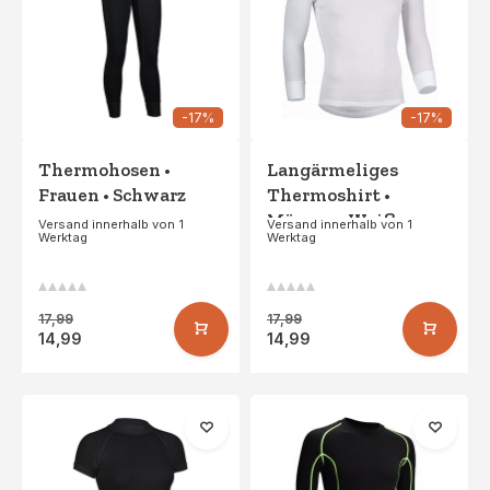
-17%
-17%
Thermohosen •
Langärmeliges
Frauen • Schwarz
Thermoshirt •
Männer • Weiß
Versand innerhalb von 1
Versand innerhalb von 1
Werktag
Werktag
17,99
17,99
14,99
14,99