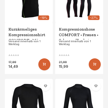
-19%
-27%
Kurzärmeliges
Kompressionshose
Kompressionsshirt
COMFORT • Frauen •
COMFORT • Männer •
Schwarz/Fuchsia
Versand innerhalb von 1
Versand innerhalb von 1
Werktag
Werktag
Schwarz/FluoGelb
17,99
21,99
14,49
15,99