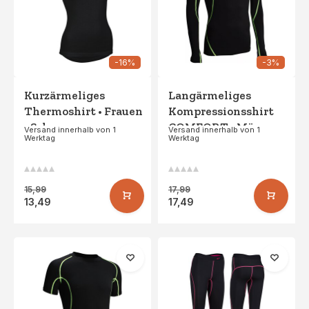
-16%
-3%
Kurzärmeliges
Langärmeliges
Thermoshirt • Frauen
Kompressionsshirt
• Schwarz
COMFORT • Männer •
Versand innerhalb von 1
Versand innerhalb von 1
Werktag
Werktag
Schwarz/FluoGelb
15,99
17,99
13,49
17,49