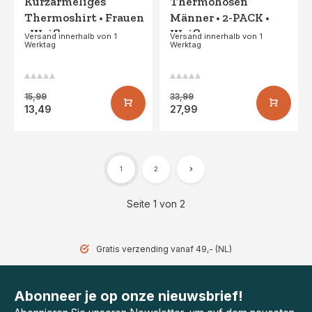
Kurzärmeliges
Thermohosen
Thermoshirt • Frauen
Männer • 2-PACK •
• Weiß
Weiß
Versand innerhalb von 1
Versand innerhalb von 1
Werktag
Werktag
15,99
33,99
13,49
27,99
1
2
Seite 1 von 2
Gratis verzending vanaf 49,- (NL)
Abonneer je op onze nieuwsbrief!