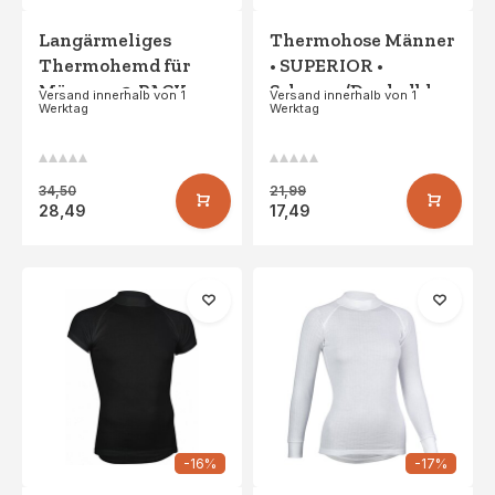
Langärmeliges
Thermohose Männer
Thermohemd für
• SUPERIOR •
Männer • 2-PACK •
Schwarz/Dunkelblau
Versand innerhalb von 1
Versand innerhalb von 1
Werktag
Werktag
Weiß
34,50
21,99
28,49
17,49
-16%
-17%