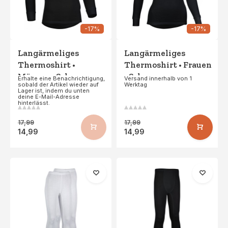
-17%
-17%
Langärmeliges
Langärmeliges
Thermoshirt •
Thermoshirt • Frauen
Männer • Schwarz
• Schwarz
Erhalte eine Benachrichtigung,
Versand innerhalb von 1
sobald der Artikel wieder auf
Werktag
Lager ist, indem du unten
deine E-Mail-Adresse
hinterlässt.
17,99
17,99
14,99
14,99