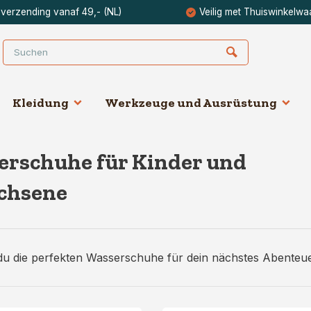
 verzending vanaf 49,- (NL)
Veilig met Thuiswinkelwa
Kleidung
Werkzeuge und Ausrüstung
rschuhe für Kinder und
chsene
du die perfekten Wasserschuhe für dein nächstes Abenteue
 Wasserschuhen, die deine Füße schützen und dir bei alle
u im Meer schwimmst, an felsigen Ufern wanderst oder auf
rzichtbare Ausrüstung, um deine Füße vor scharfen Gegen