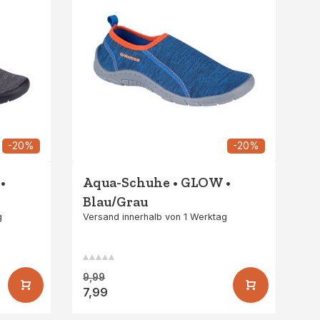
-20%
-20%
•
Aqua-Schuhe • GLOW •
Blau/Grau
g
Versand innerhalb von 1 Werktag
9,99
7,99