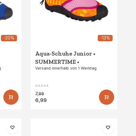
-20%
-13%
Aqua-Schuhe Junior •
SUMMERTIME •
g
Versand innerhalb von 1 Werktag
Orange/Rosa
7,99
6,99