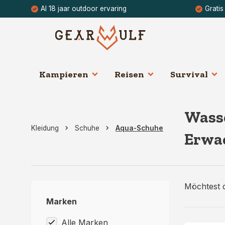
Al 18 jaar outdoor ervaring
Gratis
Kampieren
Reisen
Survival
Wasse
Kleidung
Schuhe
Aqua-Schuhe
Erwa
Möchtest 
Auswahl an
Marken
Egal, ob d
eine unve
Alle Marken