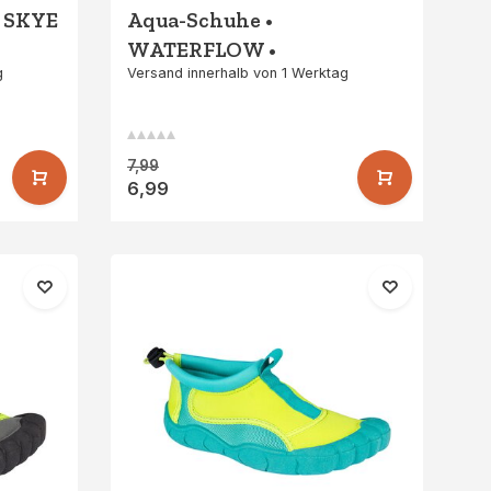
• SKYE
Aqua-Schuhe •
WATERFLOW •
g
Versand innerhalb von 1 Werktag
Schwarz/Gelb
7,99
6,99