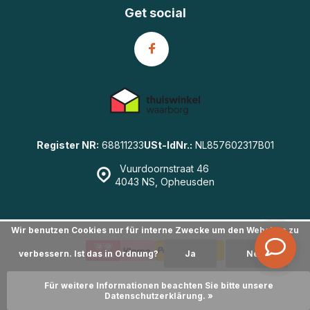
Get social
Register NR:
68811233
USt-IdNr.:
NL857602317B01
Vuurdoornstraat 46
4043 NS, Opheusden
Wir benutzen Cookies nur für interne Zwecke um den Webshop zu
verbessern. Ist das in Ordnung?
Ja
Nein
© GearWulf.de
- Powered by
emarkable
|
Sitemap
Für weitere Informationen beachten Sie bitte unsere
Datenschutzerklärung. »