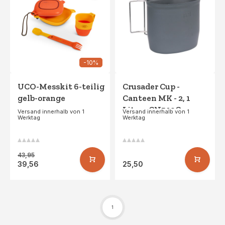
-10%
UCO-Messkit 6-teilig
Crusader Cup -
gelb-orange
Canteen MK - 2, 1
Liter - CN540C
Versand innerhalb von 1
Versand innerhalb von 1
Werktag
Werktag
43,95
39,56
25,50
1