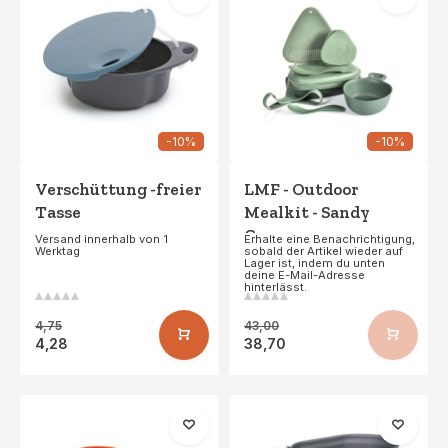
-10%
-10%
Verschüttung -freier
LMF - Outdoor
Tasse
Mealkit - Sandy
Green
Versand innerhalb von 1
Erhalte eine Benachrichtigung,
Werktag
sobald der Artikel wieder auf
Lager ist, indem du unten
deine E-Mail-Adresse
hinterlässt.
4,75
43,00
4,28
38,70