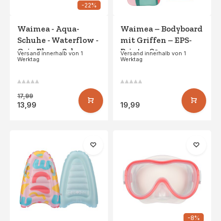
-22%
Waimea - Aqua-
Waimea – Bodyboard
Schuhe - Waterflow -
mit Griffen – EPS-
Grip Flow - Schwarz
Print – 80 cm –
Versand innerhalb von 1
Versand innerhalb von 1
Werktag
Werktag
Makani – Rosa/Grün
17,99
13,99
19,99
-8%