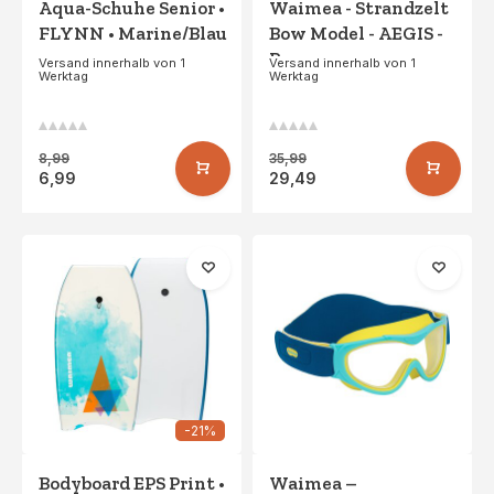
Aqua-Schuhe Senior •
Waimea - Strandzelt
FLYNN • Marine/Blau
Bow Model - AEGIS -
Rosa
Versand innerhalb von 1
Versand innerhalb von 1
Werktag
Werktag
8,99
35,99
6,99
29,49
-21%
Bodyboard EPS Print •
Waimea –