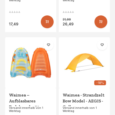
Werktag
Werktag
Dunkelblau/Aqua
31,99
17,49
26,49
-18%
Waimea –
Waimea - Strandzelt
Aufblasbares
Bow Model - AEGIS -
Bodyboard – 70 cm –
Gelb
Versand innerhalb von 1
Versand innerhalb von 1
Werktag
Werktag
Makaio –