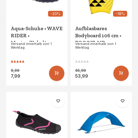
-20%
-18%
Aqua-Schuhe • WAVE
Aufblasbares
RIDER •
Bodyboard 106 cm •
Marine/Kobalt
BOOGIE AIR •
Versand innerhalb von 1
Versand innerhalb von 1
Werktag
Werktag
Gelb/Blau
9,99
65,99
7,99
53,99