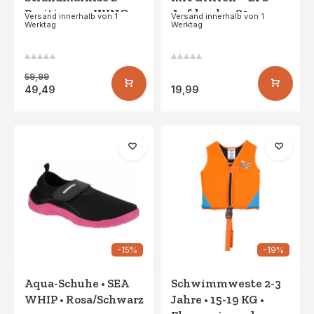
Positionen - WING -
Aufdruck – 80 cm –
Versand innerhalb von 1
Versand innerhalb von 1
Werktag
Werktag
Rosa
Makani – Blau/Aqua
59,99
49,49
19,99
-15%
-19%
Aqua-Schuhe • SEA
Schwimmweste 2-3
WHIP • Rosa/Schwarz
Jahre • 15-19 KG •