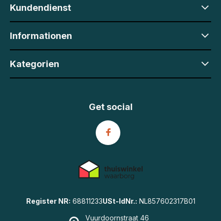
Kundendienst
Informationen
Kategorien
Get social
Register NR:
68811233
USt-IdNr.:
NL857602317B01
Vuurdoornstraat 46