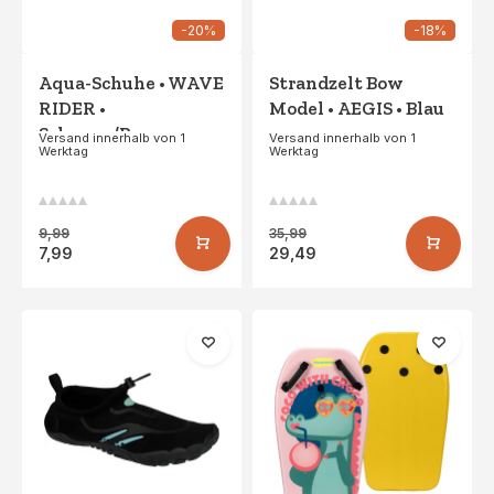
-20%
-18%
Aqua-Schuhe • WAVE
Strandzelt Bow
RIDER •
Model • AEGIS • Blau
Schwarz/Rosa
Versand innerhalb von 1
Versand innerhalb von 1
Werktag
Werktag
9,99
35,99
7,99
29,49