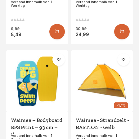
Fluoreszierendes
Versand innerhalb von 1
Versand innerhalb von 1
Werktag
Werktag
Orange/Blau
9,99
30,99
8,49
24,99
-17%
Waimea – Bodyboard
Waimea - Strandzelt -
EPS Print – 93 cm –
BASTION - Gelb
Ikaia –
Versand innerhalb von 1
Versand innerhalb von 1