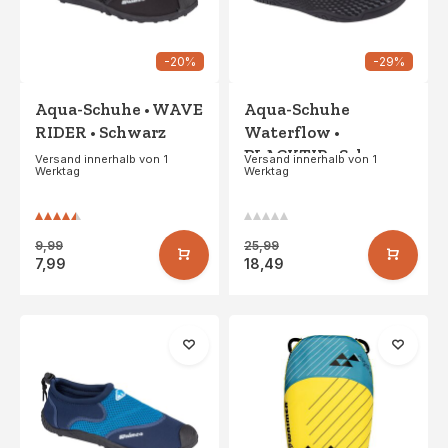
-20%
-29%
Aqua-Schuhe • WAVE
Aqua-Schuhe
RIDER • Schwarz
Waterflow •
BLACKTIP • Schwarz
Versand innerhalb von 1
Versand innerhalb von 1
Werktag
Werktag
9,99
25,99
7,99
18,49