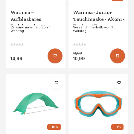
Waimea –
Waimea - Junior
Aufblasbares
Tauchmaske - Akoni -
Bodyboard – 70 cm –
Fuchsia/Transparent
Versand innerhalb von 1
Versand innerhalb von 1
Werktag
Werktag
Makaio –
Hellrosa/Blau
11,99
14,99
10,99
-18%
-8%