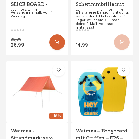
SLICK BOARD •
Schwimmbrille mit
Weiß/Türkis
Neopren-Kopfband –
Versand innerhalb von 1
Erhalte eine Benachrichtigung,
Werktag
sobald der Artikel wieder auf
Kekoa – Aqua/Marine
Lager ist, indem du unten
deine E-Mail-Adresse
hinterlässt.
33,99
26,99
14,99
-18%
Waimea -
Waimea – Bodyboard
Strandmarkise 2-
mit Griffen – EPS –