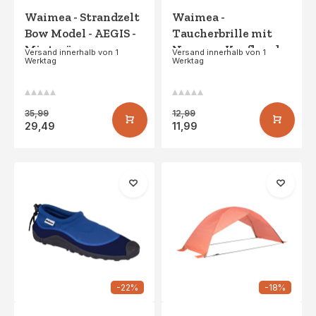
Waimea - Strandzelt
Waimea -
Bow Model - AEGIS -
Taucherbrille mit
Mintgrün
Neopren-Kopfband -
Versand innerhalb von 1
Versand innerhalb von 1
Werktag
Werktag
Kekoa - Oranje/Aqua
35,99
12,99
29,49
11,99
-22%
-18%