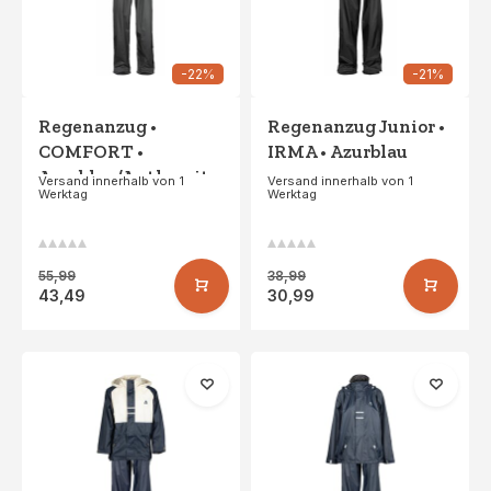
-22%
-21%
Regenanzug •
Regenanzug Junior •
COMFORT •
IRMA • Azurblau
Azurblau/Anthrazit
Versand innerhalb von 1
Versand innerhalb von 1
Werktag
Werktag
55,99
38,99
43,49
30,99