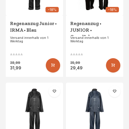
-18%
-18%
Regenanzug Junior •
Regenanzug •
IRMA • Blau
JUNIOR •
Grau/Schwarz
Versand innerhalb von 1
Versand innerhalb von 1
Werktag
Werktag
38,99
35,99
31,99
29,49