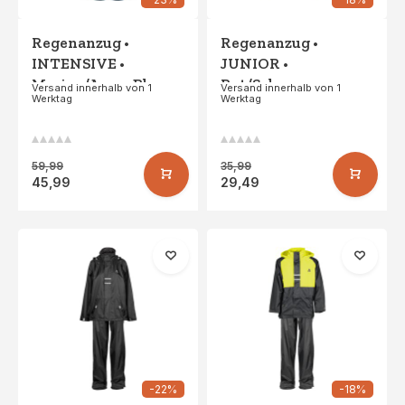
Regenanzug •
Regenanzug •
INTENSIVE •
JUNIOR •
Marine/Azure Blau
Rot/Schwarz
Versand innerhalb von 1
Versand innerhalb von 1
Werktag
Werktag
59,99
35,99
45,99
29,49
-22%
-18%