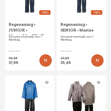
-18%
-19%
Regenanzug •
Regenanzug •
JUNIOR •
SENIOR • Marine
Marineblau/Weiß
Versand innerhalb von 1
Versand innerhalb von 1
Werktag
Werktag
38,99
43,99
31,99
35,49