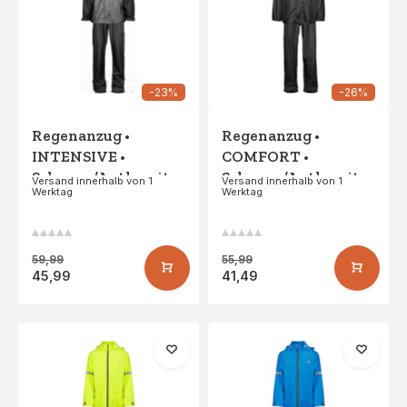
-23%
-26%
Regenanzug •
Regenanzug •
INTENSIVE •
COMFORT •
Schwarz/Anthrazit
Schwarz/Anthrazit
Versand innerhalb von 1
Versand innerhalb von 1
Werktag
Werktag
59,99
55,99
45,99
41,49