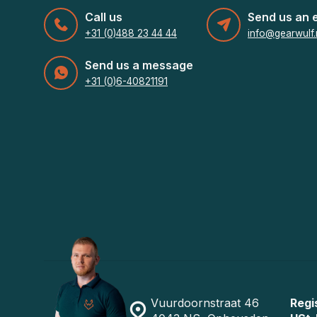
Call us
Send us an 
+31 (0)488 23 44 44
info@gearwulf.
Send us a message
+31 (0)6-40821191
Vuurdoornstraat 46
Regi