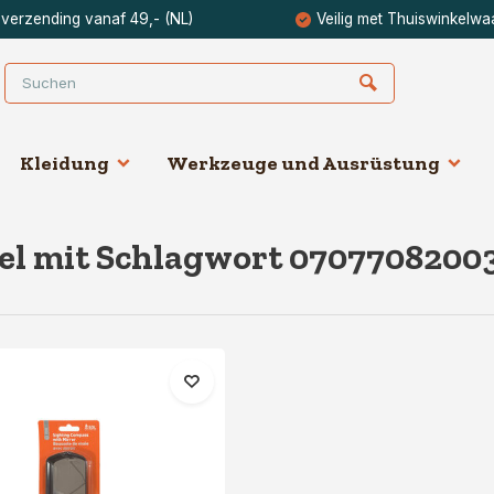
 verzending vanaf 49,- (NL)
Veilig met Thuiswinkelwa
Kleidung
Werkzeuge und Ausrüstung
el mit Schlagwort 0707708200