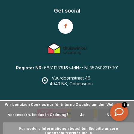
Get social
Register NR:
68811233
USt-IdNr.:
NL857602317B01
Vuurdoornstraat 46
4043 NS, Opheusden
Wir benutzen Cookies nur für interne Zwecke um den Webshop zu
verbessern. Ist das in Ordnung?
Ja
Nein
© GearWulf.de
- Powered by
emarkable
|
Sitemap
Für weitere Informationen beachten Sie bitte unsere
Datenschutzerklärung. »