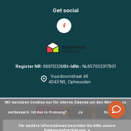
Get social
Register NR:
68811233
USt-IdNr.:
NL857602317B01
Vuurdoornstraat 46
4043 NS, Opheusden
Wir benutzen Cookies nur für interne Zwecke um den Webshop zu
verbessern. Ist das in Ordnung?
Ja
Nein
© GearWulf.de
- Powered by
emarkable
|
Sitemap
Für weitere Informationen beachten Sie bitte unsere
Datenschutzerklärung. »