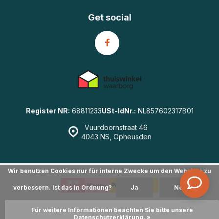
Get social
Register NR:
68811233
USt-IdNr.:
NL857602317B01
Vuurdoornstraat 46
4043 NS, Opheusden
Wir benutzen Cookies nur für interne Zwecke um den Webshop zu
verbessern. Ist das in Ordnung?
Ja
Nein
© GearWulf.de
- Powered by
emarkable
|
Sitemap
Für weitere Informationen beachten Sie bitte unsere
Datenschutzerklärung. »