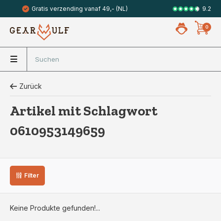
9.2
Gratis verzending vanaf 49,- (NL)
Veilig met 
0
Zurück
Artikel mit Schlagwort
0610953149659
Filter
Keine Produkte gefunden!...