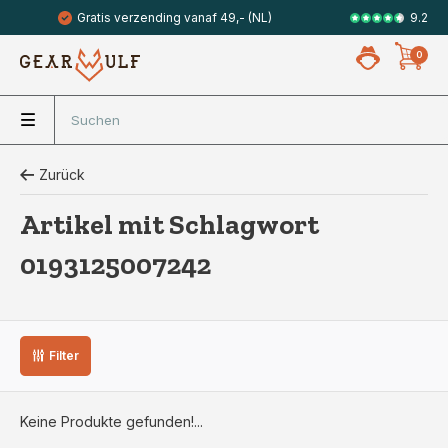
9.2
Gratis verzending vanaf 49,- (NL)
Veilig met 
0
Zurück
Artikel mit Schlagwort
0193125007242
Filter
Keine Produkte gefunden!...