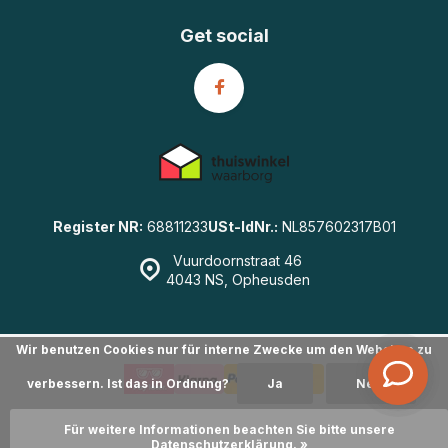
Get social
Register NR:
68811233
USt-IdNr.:
NL857602317B01
Vuurdoornstraat 46
4043 NS, Opheusden
Wir benutzen Cookies nur für interne Zwecke um den Webshop zu
verbessern. Ist das in Ordnung?
Ja
Nein
© GearWulf.de
- Powered by
emarkable
|
Sitemap
Für weitere Informationen beachten Sie bitte unsere
Datenschutzerklärung. »