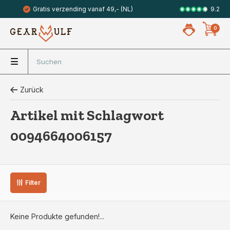
9.2
Gratis verzending vanaf 49,- (NL)
Veilig met 
0
Zurück
Artikel mit Schlagwort
0094664006157
Filter
Keine Produkte gefunden!...