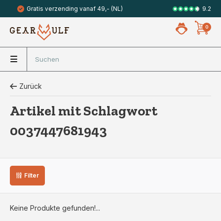
9.2
Gratis verzending vanaf 49,- (NL)
Veilig met 
0
Zurück
Artikel mit Schlagwort
0037447681943
Filter
Keine Produkte gefunden!...