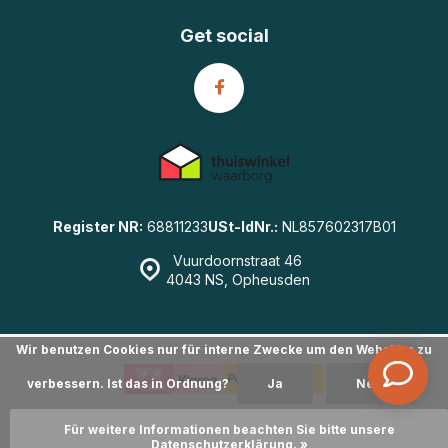
Get social
Register NR:
68811233
USt-IdNr.:
NL857602317B01
Vuurdoornstraat 46
4043 NS, Opheusden
Wir benutzen Cookies nur für interne Zwecke um den Webshop zu
verbessern. Ist das in Ordnung?
Ja
Nein
© GearWulf.de
- Powered by
emarkable
|
Sitemap
Für weitere Informationen beachten Sie bitte unsere
Datenschutzerklärung. »