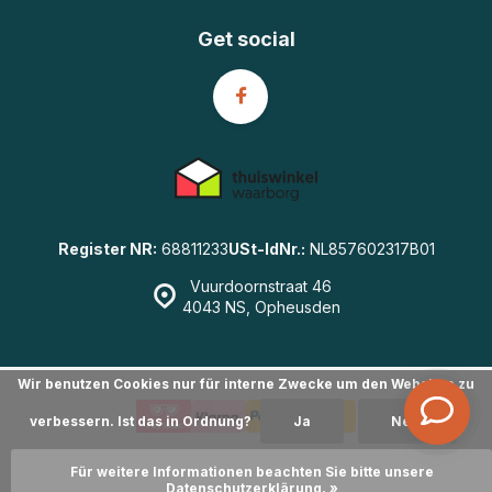
Get social
Register NR:
68811233
USt-IdNr.:
NL857602317B01
Vuurdoornstraat 46
4043 NS, Opheusden
Wir benutzen Cookies nur für interne Zwecke um den Webshop zu
verbessern. Ist das in Ordnung?
Ja
Nein
© GearWulf.de
- Powered by
emarkable
|
Sitemap
Für weitere Informationen beachten Sie bitte unsere
Datenschutzerklärung. »