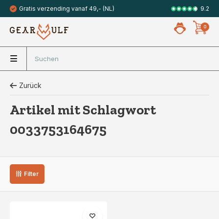
9.2
Gratis verzending vanaf 49,- (NL)
Veilig met 
0
Zurück
Artikel mit Schlagwort
0033753164675
Filter