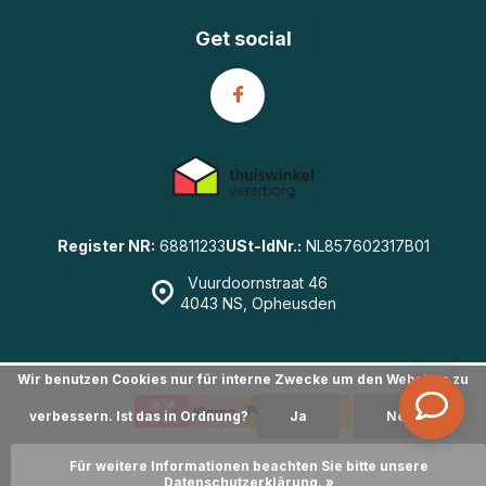
Get social
Register NR:
68811233
USt-IdNr.:
NL857602317B01
Vuurdoornstraat 46
4043 NS, Opheusden
Wir benutzen Cookies nur für interne Zwecke um den Webshop zu
verbessern. Ist das in Ordnung?
Ja
Nein
© GearWulf.de
- Powered by
emarkable
|
Sitemap
Für weitere Informationen beachten Sie bitte unsere
Datenschutzerklärung. »