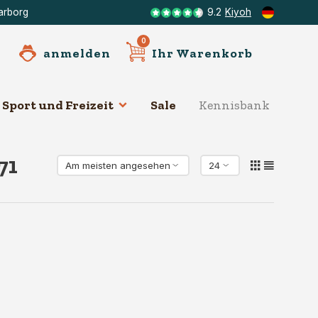
arborg
9.2
Kiyoh
0
anmelden
Ihr Warenkorb
Sport und Freizeit
Sale
Kennisbank
Mer
71