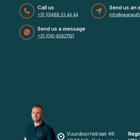
Call us
Send us an 
+31 (0)488 23 44 44
info@gearwulf.
Send us a message
+31 (0)6-40821191
Vuurdoornstraat 46
Regi