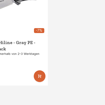
-7%
Hiline - Gray PE -
ack
nnerhalb von 2–3 Werktagen