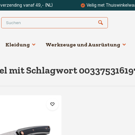
 verzending vanaf 49,- (NL)
Veilig met Thuiswinkelwa
Kleidung
Werkzeuge und Ausrüstung
el mit Schlagwort 00337531619