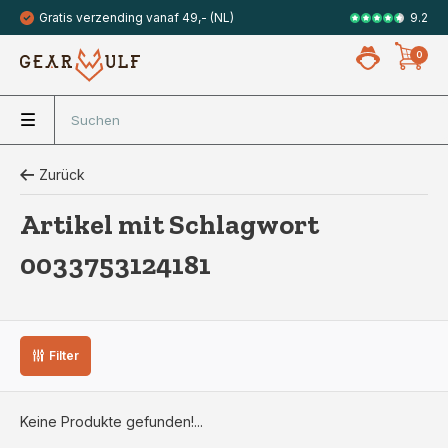
9.2
Gratis verzending vanaf 49,- (NL)
Veilig met 
0
Zurück
Artikel mit Schlagwort
0033753124181
Filter
Keine Produkte gefunden!...