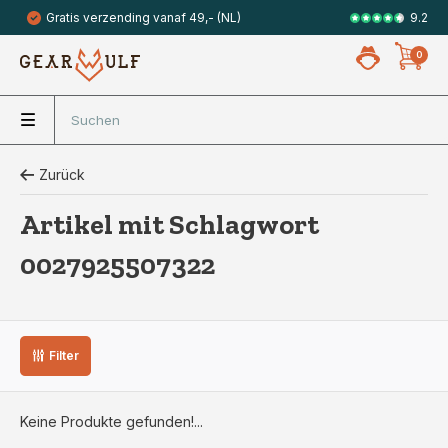
9.2
Gratis verzending vanaf 49,- (NL)
Veilig met 
0
Zurück
Artikel mit Schlagwort
0027925507322
Filter
Keine Produkte gefunden!...