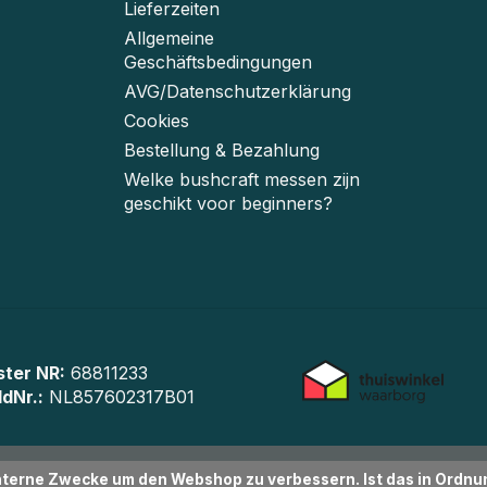
Lieferzeiten
Allgemeine
Geschäftsbedingungen
AVG/Datenschutzerklärung
Cookies
Bestellung & Bezahlung
Welke bushcraft messen zijn
geschikt voor beginners?
ster NR:
68811233
IdNr.:
NL857602317B01
interne Zwecke um den Webshop zu verbessern. Ist das in Ordn