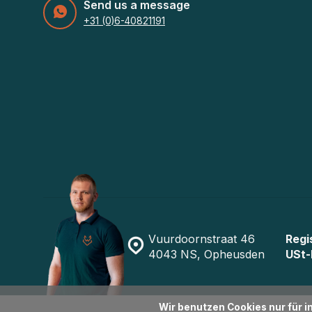
Send us a message
+31 (0)6-40821191
Vuurdoornstraat 46
Regi
4043 NS, Opheusden
USt-
Wir benutzen Cookies nur für 