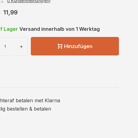
0 Kundenmeinung(en)
11,99
9
f Lager
Versand innerhalb von 1 Werktag
+
Hinzufügen
hteraf betalen met Klarna
ilig bestellen & betalen