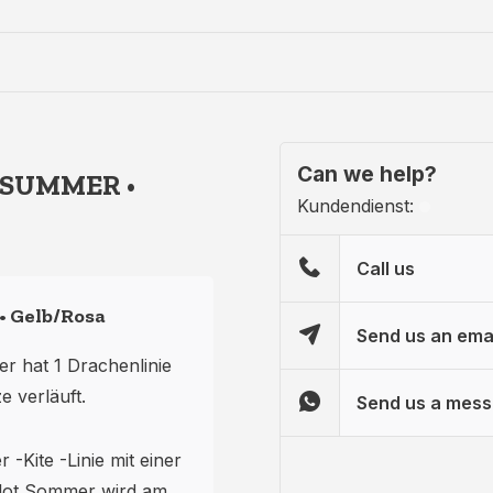
Can we help?
• SUMMER •
Kundendienst:
Call us
• Gelb/Rosa
Send us an ema
r hat 1 Drachenlinie
 verläuft.
Send us a mes
r -Kite -Linie mit einer
ilot Sommer wird am