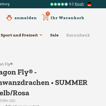
arborg
9.2
Kiyoh
0
anmelden
Ihr Warenkorb
Sport und Freizeit
Sale
Kennisbank
Mer
on Fly®
agon Fly® -
hwanzdrachen • SUMMER
Gelb/Rosa
: 51WH-GEE