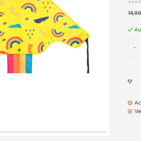
14,9
Au
-
Ac
Ve