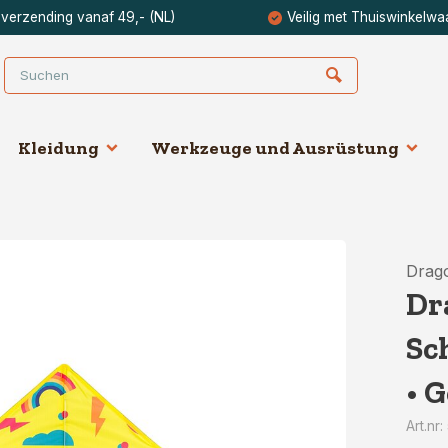
 verzending vanaf 49,- (NL)
Veilig met Thuiswinkelwa
Kleidung
Werkzeuge und Ausrüstung
Drag
Dr
Sc
• 
Art.nr