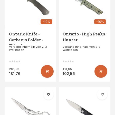
-10%
-10%
Ontario Knife -
Ontario - High Peaks
Cerberus Folder -
Hunter
Titanium
Versand innerhalb von 2–3
Versand innerhalb von 2–3
Werktagen
Werktagen
201,95
113,95
181,76
102,56