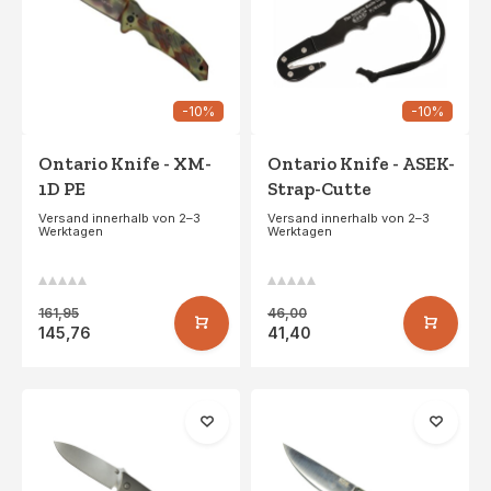
-10%
-10%
Ontario Knife - XM-
Ontario Knife - ASEK-
1D PE
Strap-Cutte
Versand innerhalb von 2–3
Versand innerhalb von 2–3
Werktagen
Werktagen
161,95
46,00
145,76
41,40