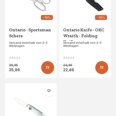
-10%
-10%
Ontario - Sportsman
Ontario Knife - OKC
Schere
Wraith - Folding
Knife
Versand innerhalb von 2–3
Versand innerhalb von 2–3
Werktagen
Werktagen
39,95
24,95
35,96
22,46