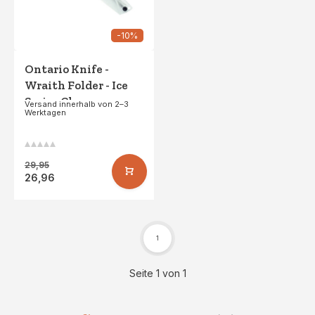
-10%
Ontario Knife -
Wraith Folder - Ice
Series Clear
Versand innerhalb von 2–3
Werktagen
29,95
26,96
1
Seite 1 von 1