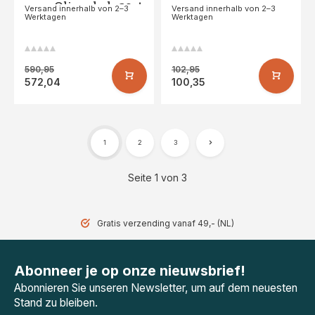
amp; Olivenholz 20st
Versand innerhalb von 2–3
Versand innerhalb von 2–3
Werktagen
Werktagen
590,95
102,95
572,04
100,35
1
2
3
Seite 1 von 3
Gratis verzending vanaf 49,- (NL)
Abonneer je op onze nieuwsbrief!
Abonnieren Sie unseren Newsletter, um auf dem neuesten
Stand zu bleiben.