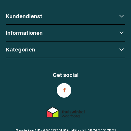
Kundendienst
Informationen
Kategorien
Get social
Register NR:
68811233
USt-IdNr.:
NL857602317B01