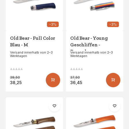
-3%
-3%
Old Bear - Full Color
Old Bear - Young
Blau - M
Geschliffen -
Regenbogen
Versand innerhalb von 2–3
Versand innerhalb von 2–3
Werktagen
Werktagen
39,50
37,50
38,25
36,45