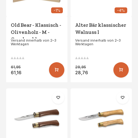
-1%
-4%
Old Bear - Klassisch -
Alter Bär klassischer
Olivenholz - M -
Walnuss l
Geschenkbox
Versand innerhalb von 2–3
Versand innerhalb von 2–3
Werktagen
Werktagen
61,95
29,95
61,16
28,76