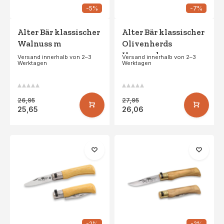
-5%
-7%
Alter Bär klassischer
Alter Bär klassischer
Walnuss m
Olivenherds
Hangsack
Versand innerhalb von 2–3
Versand innerhalb von 2–3
Werktagen
Werktagen
26,95
27,95
25,65
26,06
-2%
-2%