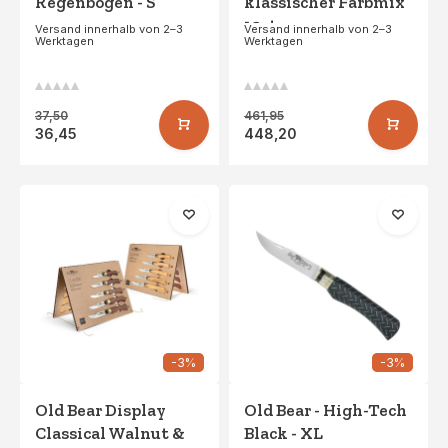
Regenbogen - S
klassischer Farbmix
12st
Versand innerhalb von 2–3
Versand innerhalb von 2–3
Werktagen
Werktagen
37,50
461,95
36,45
448,20
-3%
-3%
Old Bear Display
Old Bear - High-Tech
Classical Walnut &
Black - XL