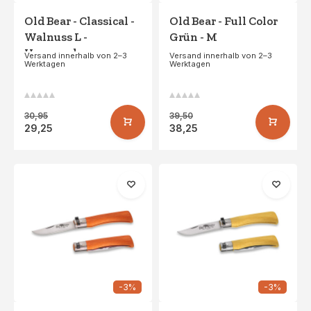
Old Bear - Classical -
Old Bear - Full Color
Walnuss L -
Grün - M
Hangpack
Versand innerhalb von 2–3
Versand innerhalb von 2–3
Werktagen
Werktagen
30,95
39,50
29,25
38,25
-3%
-3%