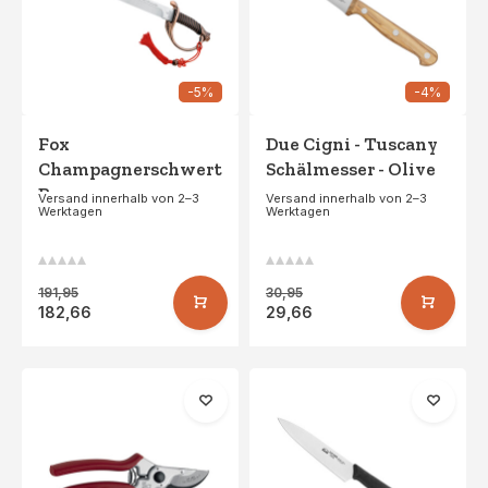
-5%
-4%
Fox
Due Cigni - Tuscany
Champagnerschwert
Schälmesser - Olive
Bronze
Versand innerhalb von 2–3
Versand innerhalb von 2–3
Werktagen
Werktagen
191,95
30,95
182,66
29,66