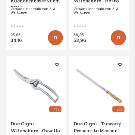
Küchenmesser 20cm
Wildschere - Retto
POM
Versand innerhalb von 2–3
Versand innerhalb von 2–3
Werktagen
Werktagen
35,95
56,95
34,16
53,96
-4%
-5%
Due Cigni -
Due Cigni - Tuscany -
Wildschere - Gazella
Prosciutto Messer -