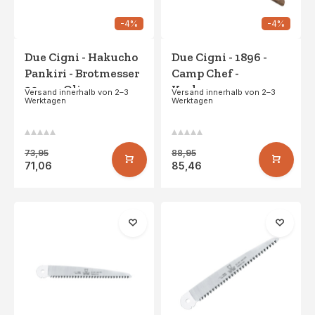
-4%
-4%
Due Cigni - Hakucho
Due Cigni - 1896 -
Pankiri - Brotmesser
Camp Chef -
20cm - Olive
Kochmesser -
Versand innerhalb von 2–3
Versand innerhalb von 2–3
Werktagen
Werktagen
Walnuss
73,95
88,95
71,06
85,46