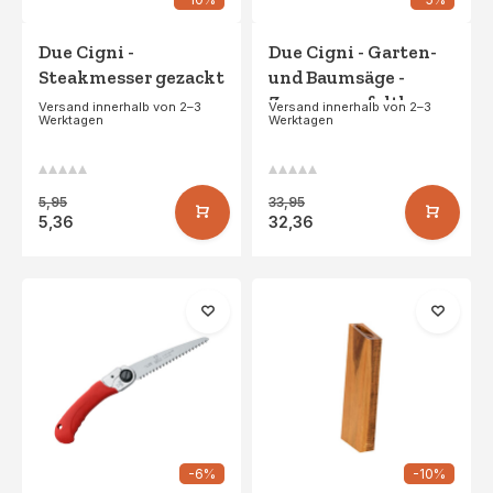
Due Cigni -
Due Cigni - Garten-
Steakmesser gezackt
und Baumsäge -
Zusammenfaltbar
Versand innerhalb von 2–3
Versand innerhalb von 2–3
Werktagen
Werktagen
47.5cm
5,95
33,95
5,36
32,36
-6%
-10%