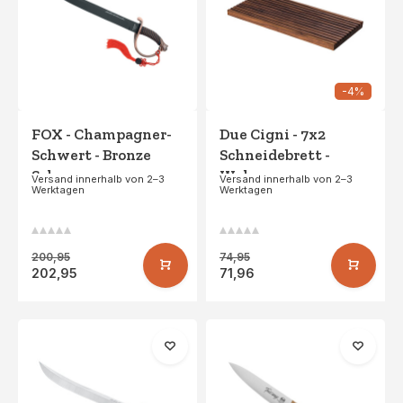
-4%
FOX - Champagner-
Due Cigni - 7x2
Schwert - Bronze
Schneidebrett -
Schwarz
Walnuss
Versand innerhalb von 2–3
Versand innerhalb von 2–3
Werktagen
Werktagen
200,95
74,95
202,95
71,96