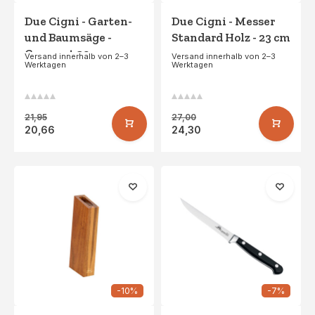
Due Cigni - Garten-
Due Cigni - Messer
und Baumsäge -
Standard Holz - 23 cm
Compact 29 cm
Versand innerhalb von 2–3
Versand innerhalb von 2–3
Werktagen
Werktagen
21,95
27,00
20,66
24,30
-10%
-7%