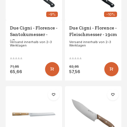
-9%
-10%
Due Cigni - Florence -
Due Cigni - Florence -
Santokumesser -
Fleischmesser - 19cm
18cm
Versand innerhalb von 2–3
Versand innerhalb von 2–3
Werktagen
Werktagen
71,95
63,95
65,66
57,56