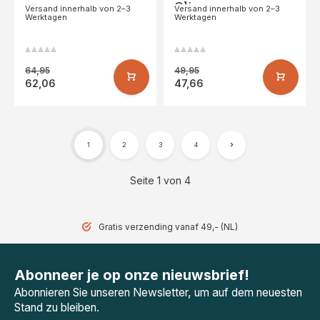
Olive
Versand innerhalb von 2–3
Versand innerhalb von 2–3
Werktagen
Werktagen
64,95
49,95
62,06
47,66
1
2
3
4
Seite 1 von 4
Gratis verzending vanaf 49,- (NL)
Abonneer je op onze nieuwsbrief!
Abonnieren Sie unseren Newsletter, um auf dem neuesten
Stand zu bleiben.