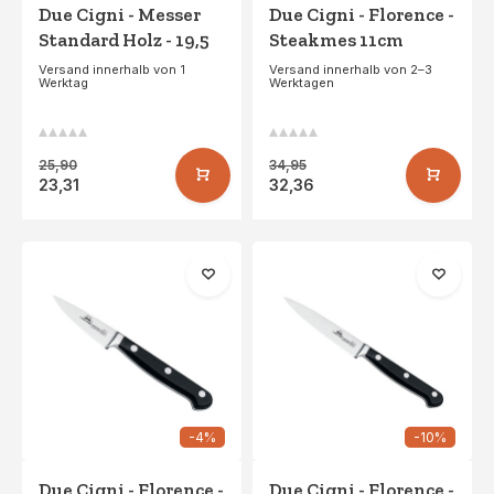
Due Cigni - Messer
Due Cigni - Florence -
Standard Holz - 19,5
Steakmes 11cm
cm
Versand innerhalb von 1
Versand innerhalb von 2–3
Werktag
Werktagen
25,90
34,95
23,31
32,36
-4%
-10%
Due Cigni - Florence -
Due Cigni - Florence -