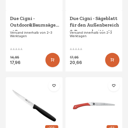
Due Cigni -
Due Cigni - Sägeblatt
Outdoor&Baumsägeblatt
für den Außenbereich
- 18cm
& Baumschnitt - 21cm
Versand innerhalb von 2–3
Versand innerhalb von 2–3
Werktagen
Werktagen
14,95
17,95
17,96
20,66
-10%
-5%