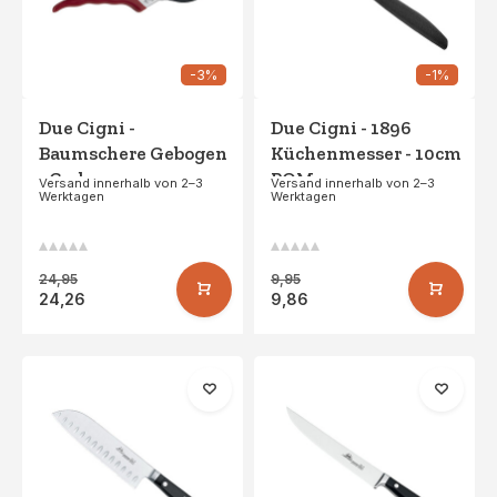
-3%
-1%
Due Cigni -
Due Cigni - 1896
Baumschere Gebogen
Küchenmesser - 10cm
- Carbon
POM
Versand innerhalb von 2–3
Versand innerhalb von 2–3
Werktagen
Werktagen
24,95
9,95
24,26
9,86