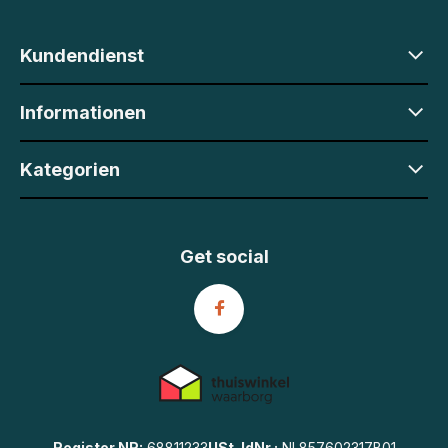
Kundendienst
Informationen
Kategorien
Get social
Register NR:
68811233
USt-IdNr.:
NL857602317B01