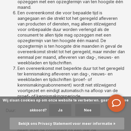
opzeggen met een opzegtermijn van ten hoogste één
maand.
Een overeenkomst die voor bepaalde tijd is
aangegaan en die strekt tot het geregeld afleveren
van producten of diensten, mag alleen stilzwijgend
voor onbepaalde duur worden verlengd als de
consument te allen tijde mag opzeggen met een
opzegtermijn van ten hoogste één maand. De
opzegtermijn is ten hoogste drie maanden in geval de
overeenkomst strekt tot het geregeld, maar minder dan
eenmaal per maand, afleveren van dag-, nieuws- en
weekbladen en tijdschriften.
Een overeenkomst met beperkte duur tot het geregeld
ter kennismaking afleveren van dag-, nieuws- en
weekbladen en tijdschriften (proef- of
kennismakingsabonnement) wordt niet stilzwijgend
voortgezet en eindigt automatisch na afloop van de
proef- of kennismakingsperiode.
Wij slaan cookies op om onze website te verbeteren. gaat u hiermee
Duur:
akkoord?
Ja
Nee
Bekijk ons Privacy Statement voor meer informatie »
Als een overeenkomst een duur van meer dan een jaar
heeft, mag de consument na een jaar de