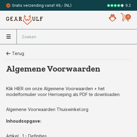
9.2
Gratis verzending vanaf 49,- (NL)
Veilig met 
0
Terug
Algemene Voorwaarden
Klik
HIER
om onze Algemene Voorwaarden + het
modelformulier voor Herroeping als PDF te downloaden.
Algemene Voorwaarden Thuiswinkel.org
Inhoudsopgave:
Artikel 1 - Definities