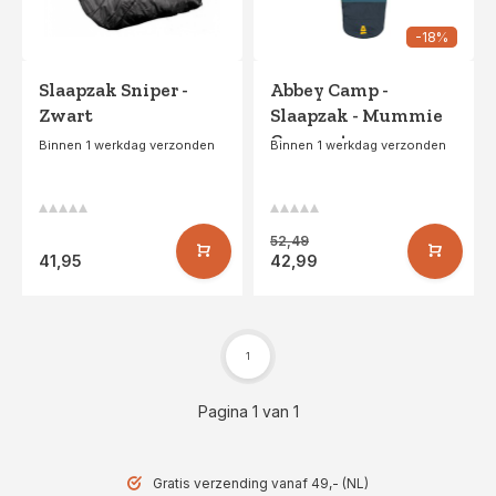
-18%
Slaapzak Sniper -
Abbey Camp -
Zwart
Slaapzak - Mummie
Compact -
Binnen 1 werkdag verzonden
Binnen 1 werkdag verzonden
WINNIPEG-10 -
Blauw/Antraciet
52,49
41,95
42,99
1
Pagina 1 van 1
Gratis verzending vanaf 49,- (NL)