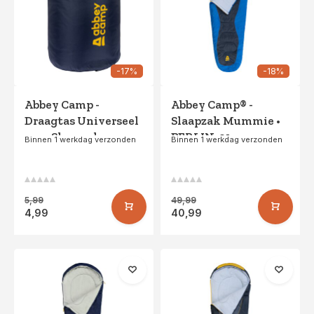
-17%
-18%
Abbey Camp -
Abbey Camp® -
Draagtas Universeel
Slaapzak Mummie •
voor Slaapzak -
BERLIN-01 •
Binnen 1 werkdag verzonden
Binnen 1 werkdag verzonden
VIENNA-30 -
Blauw/Antraciet
Marine/Geel
5,99
49,99
4,99
40,99