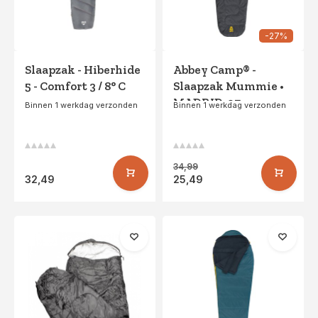
-27%
Slaapzak - Hiberhide
Abbey Camp® -
5 - Comfort 3 / 8° C
Slaapzak Mummie •
MADRID-07 •
Binnen 1 werkdag verzonden
Binnen 1 werkdag verzonden
Grijs/Lichtgrijs
34,99
32,49
25,49