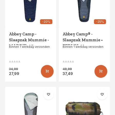
-20%
-25%
Abbey Camp -
Abbey Camp® -
Slaapzak Mummie -
Slaapzak Mummie •
MADRID-07 -
BERLIN-01 •
Binnen 1 werkdag verzonden
Binnen 1 werkdag verzonden
Marine/Lichtgrijs
Antraciet/Grijs
34,99
49,99
27,99
37,49