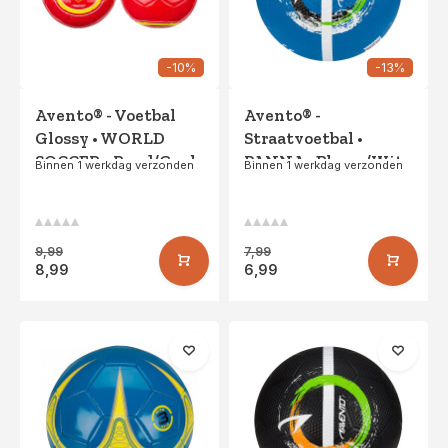
-10%
-13%
Avento® - Voetbal
Avento® -
Glossy • WORLD
Straatvoetbal •
SOCCER • Rood/Geel
PANNA • Blauw/Wit
Binnen 1 werkdag verzonden
Binnen 1 werkdag verzonden
9,99
7,99
8,99
6,99