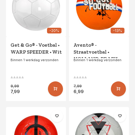
-20%
-13%
Get & Go® - Voetbal •
Avento® -
WARP SPEEDER • Wit
Straatvoetbal •
HOLLAND-BRAZIL-
Binnen 1 werkdag verzonden
Binnen 1 werkdag verzonden
WORLD •
Oranje/Rood
9,99
7,99
7,99
6,99