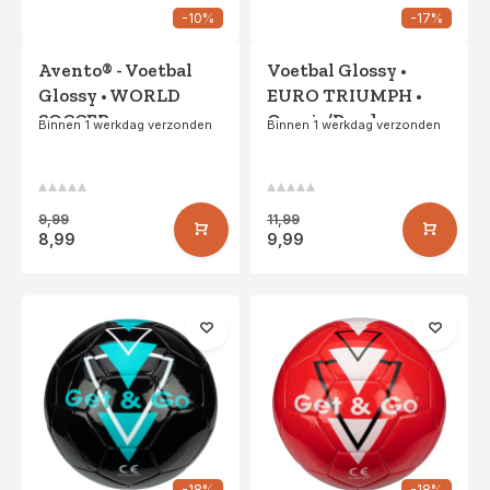
-10%
-17%
Avento® - Voetbal
Voetbal Glossy •
Glossy • WORLD
EURO TRIUMPH •
SOCCER •
Oranje/Rood
Binnen 1 werkdag verzonden
Binnen 1 werkdag verzonden
Kobalt/Rood
9,99
11,99
8,99
9,99
-18%
-18%