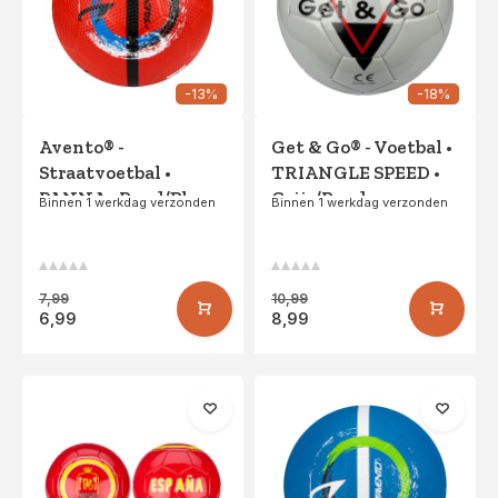
-13%
-18%
Avento® -
Get & Go® - Voetbal •
Straatvoetbal •
TRIANGLE SPEED •
PANNA • Rood/Blauw
Grijs/Rood
Binnen 1 werkdag verzonden
Binnen 1 werkdag verzonden
7,99
10,99
6,99
8,99