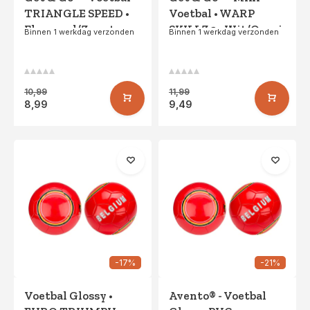
TRIANGLE SPEED •
Voetbal • WARP
Fluorgeel/Zwart
SKILLZ 3 • Wit/Oranje
Binnen 1 werkdag verzonden
Binnen 1 werkdag verzonden
10,99
11,99
8,99
9,49
-17%
-21%
Voetbal Glossy •
Avento® - Voetbal