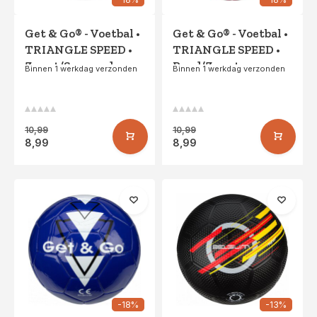
Get & Go® - Voetbal •
Get & Go® - Voetbal •
TRIANGLE SPEED •
TRIANGLE SPEED •
Zwart/Smaragd
Rood/Zwart
Binnen 1 werkdag verzonden
Binnen 1 werkdag verzonden
10,99
10,99
8,99
8,99
-18%
-13%