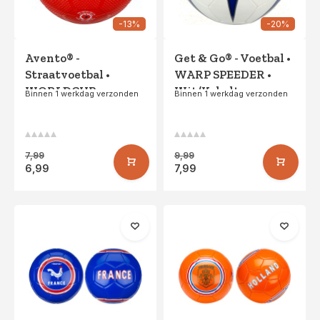
-13%
-20%
Avento® -
Get & Go® - Voetbal •
Straatvoetbal •
WARP SPEEDER •
WORLDCUP •
Wit/Kobalt
Binnen 1 werkdag verzonden
Binnen 1 werkdag verzonden
Rood/Wit
7,99
9,99
6,99
7,99