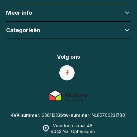
Meer info
Categorieën
Volg ons
KVK nummer:
68811233
btw-nummer:
NL857602317B01
Vuurdoornstraat 46
4043 NS, Opheusden