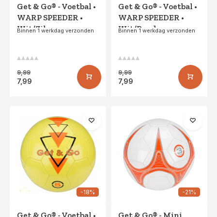
Get & Go® - Voetbal •
Get & Go® - Voetbal •
WARP SPEEDER •
WARP SPEEDER •
Wit/Zilver
Wit/Rood
Binnen 1 werkdag verzonden
Binnen 1 werkdag verzonden
9,99
9,99
7,99
7,99
-18%
-21%
Get & Go® - Voetbal •
Get & Go® - Mini