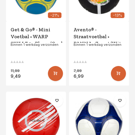
-21%
-13%
Get & Go® - Mini
Avento® -
Voetbal • WARP
Straatvoetbal •
SKILLZ 3 • Blauw/Geel
PANNA • Zwart/Wit
Binnen 1 werkdag verzonden
Binnen 1 werkdag verzonden
11,99
7,99
9,49
6,99