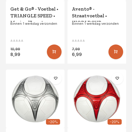
Get & Go® - Voetbal •
Avento® -
TRIANGLE SPEED •
Straatvoetbal •
Marine/Zwart
WORLDCUP •
Binnen 1 werkdag verzonden
Binnen 1 werkdag verzonden
Zwart/Rood
10,99
7,99
8,99
6,99
-20%
-20%