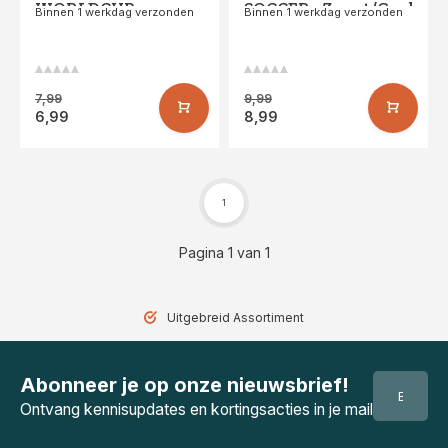
WORLDCUP •
SOCCER • Zwart/Geel
Binnen 1 werkdag verzonden
Binnen 1 werkdag verzonden
Blauw/Rood
7,99
9,99
6,99
8,99
1
Pagina 1 van 1
lwaarborg
Uitgebreid Assortiment
Abonneer je op onze nieuwsbrief!
Ontvang kennisupdates en kortingsacties in je mail