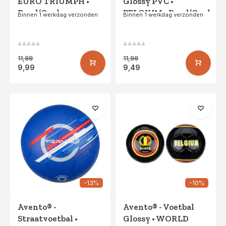
EURO TRIUMPH •
Glossy PVC •
Rood/Geel
BELGIUM • Rood/Geel
Binnen 1 werkdag verzonden
Binnen 1 werkdag verzonden
11,99
11,99
9,99
9,49
-13%
-10%
Avento® -
Avento® - Voetbal
Straatvoetbal •
Glossy • WORLD