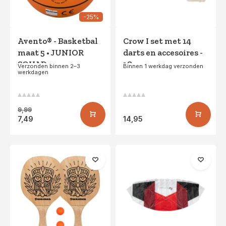
-25%
Avento® - Basketbal
Crow I set met 14
maat 5 • JUNIOR
darts en accesoires -
SQUAD •
18cm
Verzonden binnen 2–3
Binnen 1 werkdag verzonden
werkdagen
Oranje/Zwart
9,99
7,49
14,95