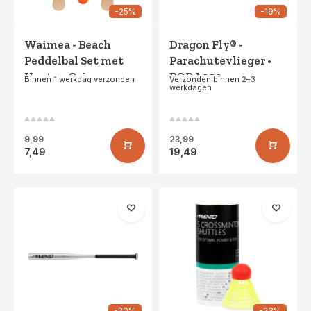
-25%
-19%
Waimea - Beach
Dragon Fly® -
Peddelbal Set met
Parachutevlieger •
Houten Grip -
BORA 120 •
Binnen 1 werkdag verzonden
Verzonden binnen 2–3
werkdagen
Blank/Zwart
Rood/Donkerrood
9,99
23,99
7,49
19,49
-20%
-23%