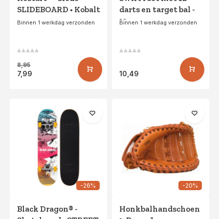
SLIDEBOARD • Kobalt
darts en target bal -
11cm
Binnen 1 werkdag verzonden
Binnen 1 werkdag verzonden
8,95
7,99
10,49
-26%
-20%
Black Dragon® -
Honkbalhandschoen