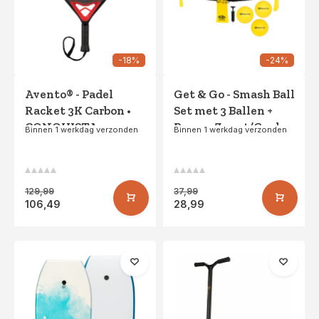
-18%
-24%
Avento® - Padel
Get & Go - Smash Ball
Racket 3K Carbon •
Set met 3 Ballen +
CONQUISTA •
Pomp - Zwart/Geel
Binnen 1 werkdag verzonden
Binnen 1 werkdag verzonden
Zwart/Rood
129,99
37,99
106,49
28,99