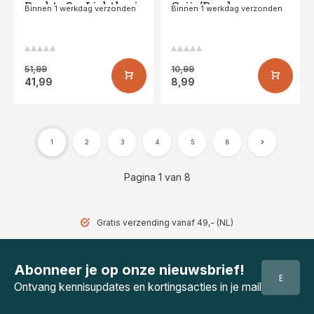
Rechts Sr • Lichtbruin
Grijs/Rood
Binnen 1 werkdag verzonden
Binnen 1 werkdag verzonden
51,99
10,99
41,99
8,99
1
2
3
4
5
8
Pagina 1 van 8
Gratis verzending vanaf 49,- (NL)
Abonneer je op onze nieuwsbrief!
Ontvang kennisupdates en kortingsacties in je mail