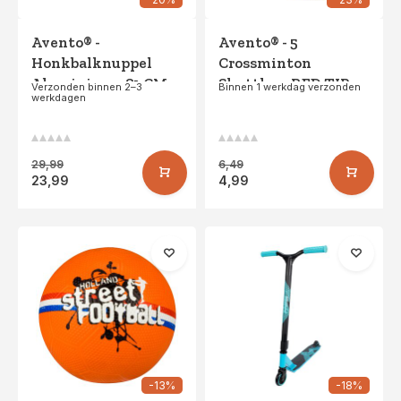
Avento® -
Avento® - 5
Honkbalknuppel
Crossminton
Aluminium • 81 CM •
Shuttles • RED TIP •
Verzonden binnen 2–3
Binnen 1 werkdag verzonden
werkdagen
Zilver
Fluorgeel/Rood
29,99
6,49
23,99
4,99
-13%
-18%