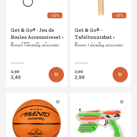
-30%
-25%
Get & Go® - Jeu de
Get & Go® -
Boules Accessoireset •
Tafeltennisbat •
Rood/FluoGeel
Recreatief •
Binnen 1 werkdag verzonden
Binnen 1 werkdag verzonden
Rood/Zwart
4,99
3,99
3,49
2,99