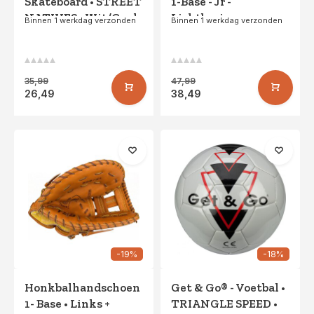
Skateboard • STREET
1-Base - Jr -
NATIVES • Wit/Geel
Lichtbruin
Binnen 1 werkdag verzonden
Binnen 1 werkdag verzonden
35,99
47,99
26,49
38,49
-19%
-18%
Honkbalhandschoen
Get & Go® - Voetbal •
1- Base • Links +
TRIANGLE SPEED •