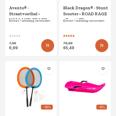
Avento® -
Black Dragon® - Stunt
Straatvoetbal •
Scooter • ROAD RAGE
HOLLAND-BRAZIL-
• Zwart/Blauw
Binnen 1 werkdag verzonden
Binnen 1 werkdag verzonden
WORLD •
Oranje/Rood
7,99
79,99
6,99
65,49
-18%
-9%