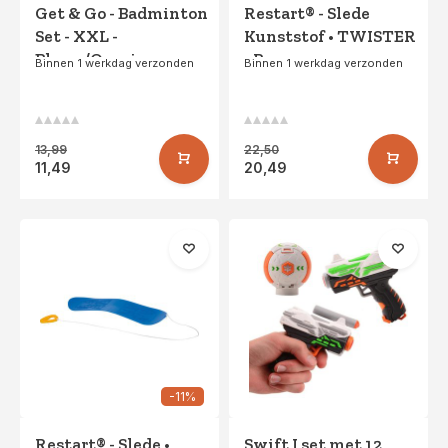
Get & Go - Badminton
Restart® - Slede
Set - XXL -
Kunststof • TWISTER
Blauw/Oranje
• Roze
Binnen 1 werkdag verzonden
Binnen 1 werkdag verzonden
13,99
22,50
11,49
20,49
-11%
Restart® - Slede •
Swift I set met 12