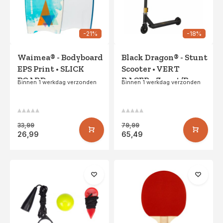
-21%
-18%
Waimea® - Bodyboard
Black Dragon® - Stunt
EPS Print • SLICK
Scooter • VERT
BOARD •
RACER • Zwart/Brons
Binnen 1 werkdag verzonden
Binnen 1 werkdag verzonden
Wit/Turquoise
33,99
79,99
26,99
65,49