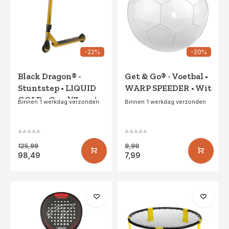
-22%
-20%
Black Dragon® -
Get & Go® - Voetbal •
Stuntstep • LIQUID
WARP SPEEDER • Wit
GOLD • Goud/Zwart
Binnen 1 werkdag verzonden
Binnen 1 werkdag verzonden
125,99
9,99
98,49
7,99