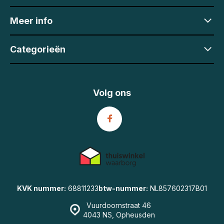
Meer info
Categorieën
Volg ons
KVK nummer:
68811233
btw-nummer:
NL857602317B01
Vuurdoornstraat 46
4043 NS, Opheusden