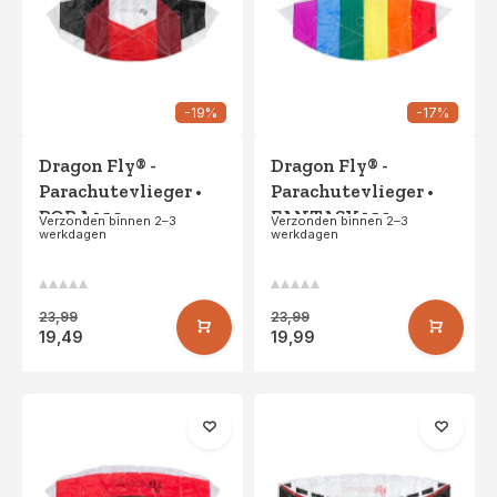
-19%
-17%
Dragon Fly® -
Dragon Fly® -
Parachutevlieger •
Parachutevlieger •
BORA 120 •
FANTASY 120 •
Verzonden binnen 2–3
Verzonden binnen 2–3
werkdagen
werkdagen
Rood/Donkerrood
Paars/Blauw
23,99
23,99
19,49
19,99