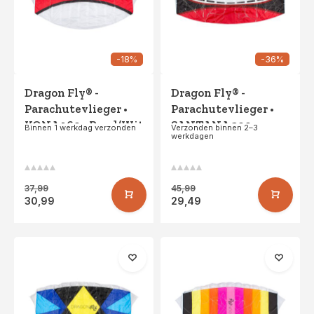
-18%
-36%
Dragon Fly® -
Dragon Fly® -
Parachutevlieger •
Parachutevlieger •
KONA 160 • Rood/Wit
SANTANA 200 •
Binnen 1 werkdag verzonden
Verzonden binnen 2–3
werkdagen
Rood/Donkerrood
37,99
45,99
30,99
29,49