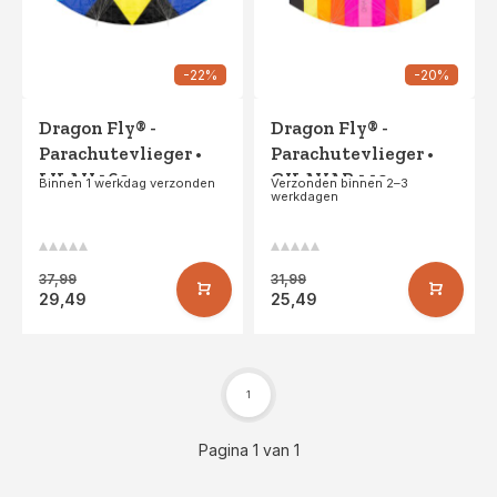
-22%
-20%
Dragon Fly® -
Dragon Fly® -
Parachutevlieger •
Parachutevlieger •
LILAH 160 •
GILAVAR 140 •
Binnen 1 werkdag verzonden
Verzonden binnen 2–3
werkdagen
Zwart/Geel
Roze/Oranje
37,99
31,99
29,49
25,49
1
Pagina 1 van 1