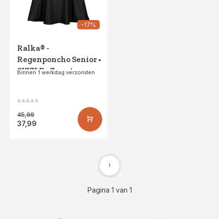
-17%
Ralka® -
Regenponcho Senior •
SIZZLE • Zwart
Binnen 1 werkdag verzonden
45,99
37,99
1
Pagina 1 van 1