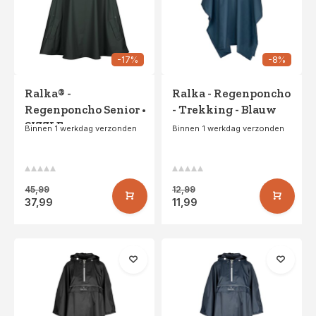
-17%
-8%
Ralka® -
Ralka - Regenponcho
Regenponcho Senior •
- Trekking - Blauw
SIZZLE •
Binnen 1 werkdag verzonden
Binnen 1 werkdag verzonden
Donkergroen/Zwart
45,99
12,99
37,99
11,99