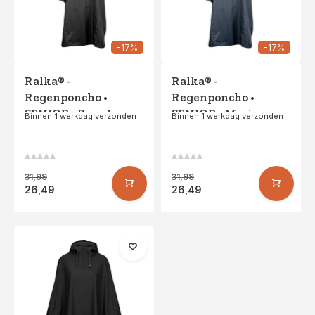
-17%
-17%
Ralka® -
Ralka® -
Regenponcho •
Regenponcho •
SENIOR • Zwart
SENIOR • Marine
Binnen 1 werkdag verzonden
Binnen 1 werkdag verzonden
31,99
31,99
26,49
26,49