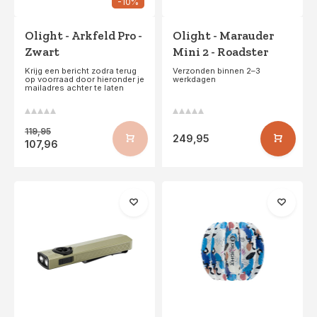
-10%
Olight - Arkfeld Pro -
Olight - Marauder
Zwart
Mini 2 - Roadster
Krijg een bericht zodra terug
Verzonden binnen 2–3
op voorraad door hieronder je
werkdagen
mailadres achter te laten
119,95
249,95
107,96