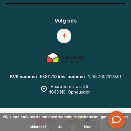
Volg ons
KVK nummer:
68811233
btw-nummer:
NL857602317B01
Vuurdoornstraat 46
4043 NS, Opheusden
Wij slaan cookies op om onze website te verbeteren. gaat u hiermee
akkoord?
Ja
Nee