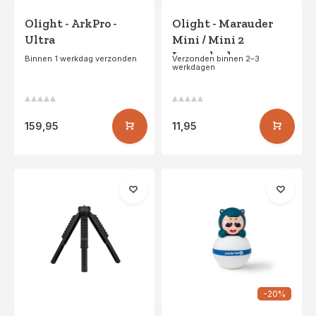
Olight - ArkPro -
Olight - Marauder
Ultra
Mini / Mini 2
Lampshade
Binnen 1 werkdag verzonden
Verzonden binnen 2–3
werkdagen
159,95
11,95
-20%