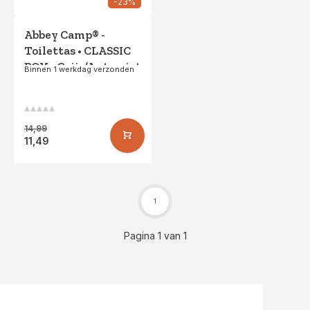
-23%
Abbey Camp® -
Toilettas • CLASSIC
BOX • Grijs/Antraciet
Binnen 1 werkdag verzonden
14,99
11,49
1
Pagina 1 van 1