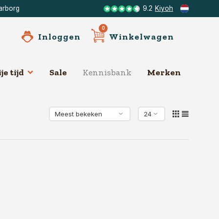
arborg
9.2
Kiyoh
0
Inloggen
Winkelwagen
je tijd
Sale
Kennisbank
Merken