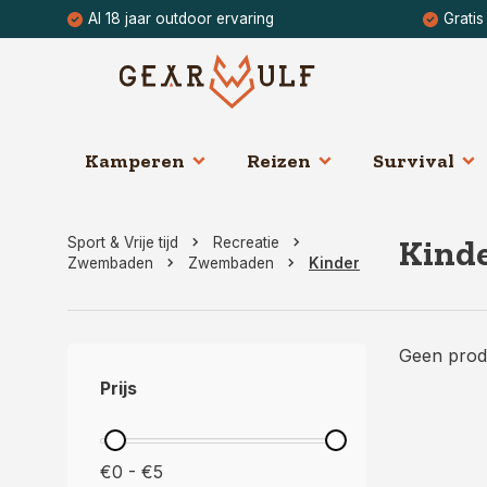
Al 18 jaar outdoor ervaring
Gratis
Kamperen
Reizen
Survival
Kind
Sport & Vrije tijd
Recreatie
Zwembaden
Zwembaden
Kinder
Geen prod
Prijs
€0 - €5