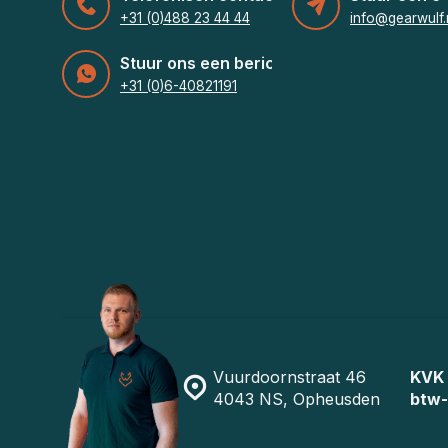
+31 (0)488 23 44 44
info@gearwulf.
Stuur ons een bericht
+31 (0)6-40821191
Vuurdoornstraat 46
KVK
4043 NS, Opheusden
btw