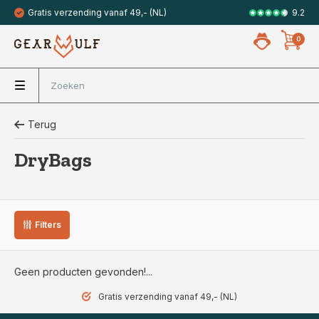
9.2
Gratis verzending vanaf 49,- (NL)
Veilig met 
0
Terug
DryBags
Filters
Geen producten gevonden!...
Gratis verzending vanaf 49,- (NL)