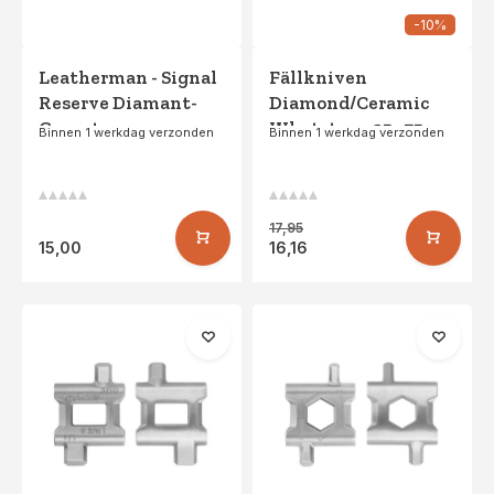
-10%
Leatherman - Signal
Fällkniven
Reserve Diamant-
Diamond/Ceramic
Gecoate
Whetstone 25x75mm
Binnen 1 werkdag verzonden
Binnen 1 werkdag verzonden
Messenslijper - Geel
17,95
15,00
16,16