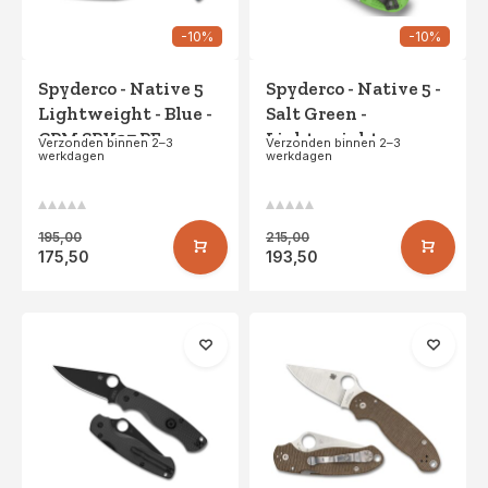
-10%
-10%
Spyderco - Native 5
Spyderco - Native 5 -
Lightweight - Blue -
Salt Green -
CPM SPY27 PE
Lightweight -
Verzonden binnen 2–3
Verzonden binnen 2–3
werkdagen
werkdagen
LC200N SE
195,00
215,00
175,50
193,50