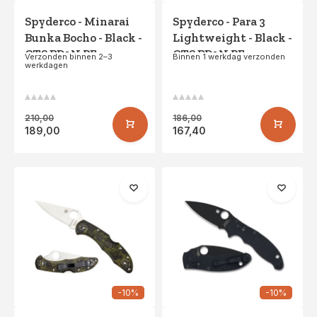
Spyderco - Minarai
Spyderco - Para 3
Bunka Bocho - Black -
Lightweight - Black -
CTS BD1N PE
CTS BD1N PE
Verzonden binnen 2–3
Binnen 1 werkdag verzonden
werkdagen
210,00
186,00
189,00
167,40
-10%
-10%