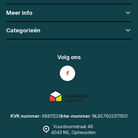
Meer info
Categorieën
Volg ons
KVK nummer:
68811233
btw-nummer:
NL857602317B01
Vuurdoornstraat 46
4043 NS, Opheusden