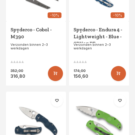
-10%
-10%
Spyderco - Cobol -
Spyderco - Endura 4 -
M390
Lightweight - Blue -
SPY27 PE
Verzonden binnen 2–3
Verzonden binnen 2–3
werkdagen
werkdagen
352,00
174,00
316,80
156,60