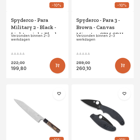
-10%
-10%
Spyderco - Para
Spyderco - Para 3 -
Military 2 - Black -
Brown - Canvas
Lightweight Black
Micarta - CPM CRU-
Verzonden binnen 2–3
Verzonden binnen 2–3
werkdagen
werkdagen
Blade - PE
WEAR
222,00
289,00
199,80
260,10
-10%
-10%