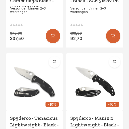
Camouflage/Black -
- Black - 8Cr13MoV PE
CPM S30V PE
Verzonden binnen 2–3
Verzonden binnen 2–3
werkdagen
werkdagen
375,00
103,00
337,50
92,70
-10%
-10%
Spyderco - Tenacious
Spyderco - Manix 2
Lightweight - Black -
Lightweight - Black -