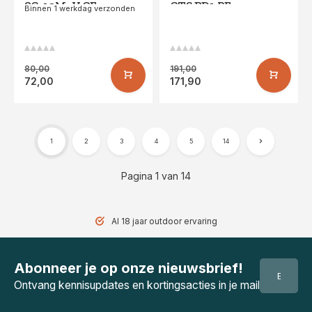
8Cr13MoV CE
CTS BD1 PE
Binnen 1 werkdag verzonden
80,00
191,00
72,00
171,90
1
2
3
4
5
14
Pagina 1 van 14
Al 18 jaar outdoor ervaring
Abonneer je op onze nieuwsbrief!
Ontvang kennisupdates en kortingsacties in je mail