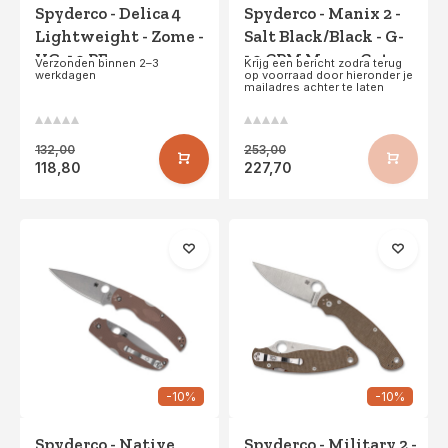
Spyderco - Delica 4
Spyderco - Manix 2 -
Lightweight - Zome -
Salt Black/Black - G-
VG-10 PE
10 CPM MagnaCut -
Verzonden binnen 2–3
Krijg een bericht zodra terug
werkdagen
op voorraad door hieronder je
PE
mailadres achter te laten
132,00
253,00
118,80
227,70
-10%
-10%
Spyderco - Native
Spyderco - Military 2 -