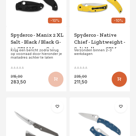
-10%
-10%
Spyderco - Manix 2 XL
Spyderco - Native
Salt - Black / Black G-
Chief - Lightweight -
10 CPM MagnaCut -
Salt Yellow - CPM -
Krijg een bericht zodra terug
Verzonden binnen 2–3
op voorraad door hieronder je
werkdagen
PE
Magnacut
mailadres achter te laten
315,00
235,00
283,50
211,50