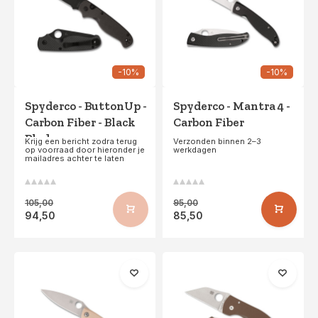
-10%
-10%
Spyderco - ButtonUp -
Spyderco - Mantra 4 -
Carbon Fiber - Black
Carbon Fiber
Blade
Krijg een bericht zodra terug
Verzonden binnen 2–3
op voorraad door hieronder je
werkdagen
mailadres achter te laten
105,00
95,00
94,50
85,50