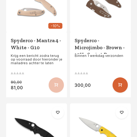
-10%
Spyderco - Mantra 4 -
Spyderco -
White - G10
Microjimbo - Brown -
15V - Sprint Run
Krijg een bericht zodra terug
Binnen 1 werkdag verzonden
op voorraad door hieronder je
mailadres achter te laten
90,00
300,00
81,00