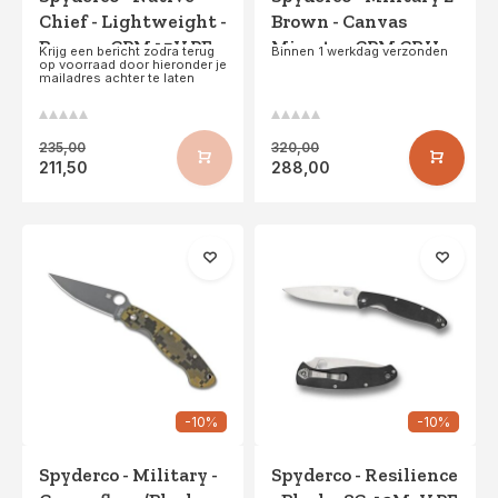
Chief - Lightweight -
Brown - Canvas
Brown - CPM 15V PE
Micarta - CPM CRU-
Krijg een bericht zodra terug
Binnen 1 werkdag verzonden
op voorraad door hieronder je
WEAR
mailadres achter te laten
235,00
320,00
211,50
288,00
-10%
-10%
Spyderco - Military -
Spyderco - Resilience