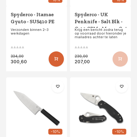
Spyderco - Itamae
Spyderco - UK
Gyuto - SUS410 PE
Penknife - Salt Blk -
G-10 CPM - MagnaCut
Verzonden binnen 2–3
Krijg een bericht zodra terug
werkdagen
op voorraad door hieronder je
- Blk Blade PE
mailadres achter te laten
334,00
230,00
300,60
207,00
-10%
-10%