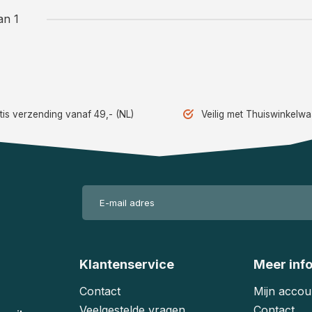
an 1
tis verzending vanaf 49,- (NL)
Veilig met Thuiswinkelw
Klantenservice
Meer inf
Contact
Mijn accou
Veelgestelde vragen
Contact