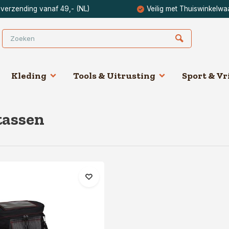
 verzending vanaf 49,- (NL)
Veilig met Thuiswinkelwa
Kleding
Tools & Uitrusting
Sport & Vri
tassen