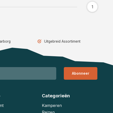
1
aarborg
Uitgebreid Assortiment
Abonneer
o
Categorieën
nt
Kamperen
Reizen