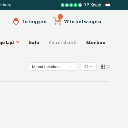
arborg
9.2
Kiyoh
0
Inloggen
Winkelwagen
je tijd
Sale
Kennisbank
Merken